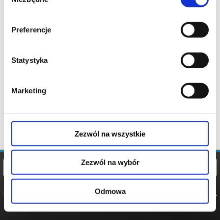
zgody
Preferencje
Statystyka
Marketing
Zezwól na wszystkie
Zezwól na wybór
Odmowa
REGULAMIN
POLITYKA
POLITYKA
COOKIES
PRYWATNOŚCI