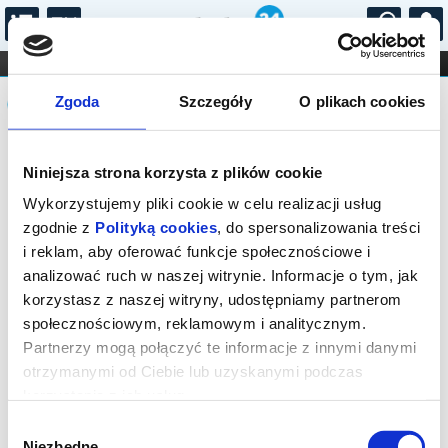
...
KONCERTY
KINO
TEATR
KABARET I
Komunikat
FILHARMONIA
OPERA I BALET
Zgoda
Szczegóły
O plikach cookies
STAND-UP
DLA DZIECI
ONLINE
KARNETY
Sprzedaż on-line została zakończona,
Niniejsza strona korzysta z plików cookie
sprawdź dostępność biletów w kasie.
Wykorzystujemy pliki cookie w celu realizacji usług
zgodnie z
Polityką cookies
, do spersonalizowania treści
i reklam, aby oferować funkcje społecznościowe i
analizować ruch w naszej witrynie. Informacje o tym, jak
korzystasz z naszej witryny, udostępniamy partnerom
społecznościowym, reklamowym i analitycznym.
Partnerzy mogą połączyć te informacje z innymi danymi
otrzymanymi od Ciebie lub uzyskanymi podczas
korzystania z ich usług.
Wybór
Niezbędne