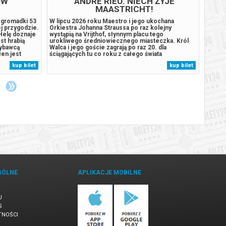
ÓW
ANDRE RIEU. NIECH ŻYJE
MAASTRICHT!
c gromadki 53
W lipcu 2026 roku Maestro i jego ukochana
Podcza
ej przygodzie.
Orkiestra Johanna Straussa po raz kolejny
rozbij
Helę doznaje
wystąpią na Vrijthof, słynnym placu tego
wyspie
st hrabią
urokliwego średniowiecznego miasteczka. Król
szczen
ybawcą
Walca i jego goście zagrają po raz 20. dla
stał s
łen jest
ściągających tu co roku z całego świata
Humdin
inne strony,
kilkudziesięciu tysięcy miłośników dobrej muzyki.
lekkom
kup bilet
kup bilet
abszym. U
Na szczęście ten wspaniały letni wieczór będzie
wyspy
retransmitowany już jesienią do kin całego
uśpion
świata....
GÓLNE
APLIKACJE MOBILNE
U
S
TNOŚCI