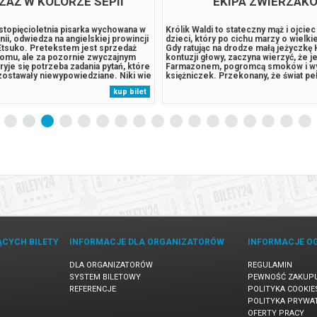
ZAŻ W KOLORZE SEPII
EKIPA ZWIERZAK
stopięcioletnia pisarka wychowana w
Królik Waldi to stateczny mąż i ojcie
nii, odwiedza na angielskiej prowincji
dzieci, który po cichu marzy o wielki
Etsuko. Pretekstem jest sprzedaż
Gdy ratując na drodze małą jeżyczkę 
omu, ale za pozornie zwyczajnym
kontuzji głowy, zaczyna wierzyć, że je
yje się potrzeba zadania pytań, które
Farmazonem, pogromcą smoków i w
zostawały niewypowiedziane. Niki wie
księżniczek. Przekonany, że świat pe
pońskiej przeszłości matki, o
czekających go wyzwań, porzuca rodz
kup bilet
agasaki, z którego Etsuko
by walczyć ze złem i nieść pomoc sł
ielkiej Brytanii,...
jego boku zaś kroczy Hela,...
ĄCYCH BILETY
INFORMACJE DLA ORGANIZATORÓW
INFORMACJE O
DLA ORGANIZATORÓW
REGULAMIN
SYSTEM BILETOWY
PEWNOŚĆ ZAKUP
REFERENCJE
POLITYKA COOKIE
POLITYKA PRYWA
OFERTY PRACY