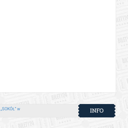
INFO
y „SOKÓŁ” w