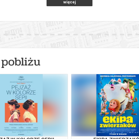
więcej
pobliżu