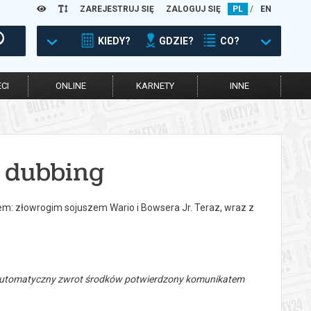
ZAREJESTRUJ SIĘ
ZALOGUJ SIĘ
PL
/
EN
KIEDY?
GDZIE?
CO?
CI
ONLINE
KARNETY
INNE
 dubbing
m: złowrogim sojuszem Wario i Bowsera Jr. Teraz, wraz z
 automatyczny zwrot środków potwierdzony komunikatem