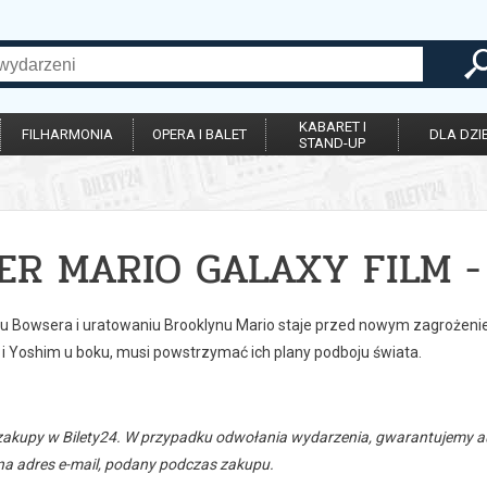
KABARET I
FILHARMONIA
OPERA I BALET
DLA DZIE
STAND-UP
ER MARIO GALAXY FILM -
u Bowsera i uratowaniu Brooklynu Mario staje przed nowym zagrożenie
 i Yoshim u boku, musi powstrzymać ich plany podboju świata.
zakupy w Bilety24. W przypadku odwołania wydarzenia, gwarantujemy
a adres e-mail, podany podczas zakupu.