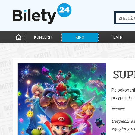
KONCERTY
KINO
TEATR
SUP
Po pokonani
przyjaciółmi
*******
Bezpieczne 
wysyłanym n