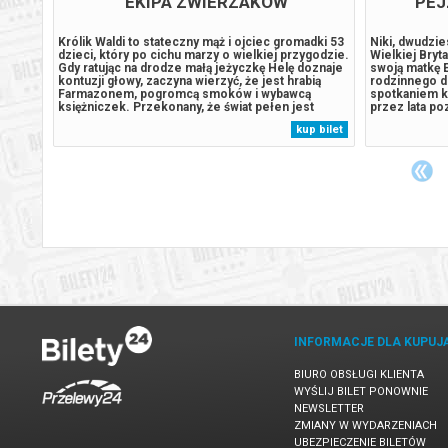
EKIPA ZWIERZAKÓW
PEJ
wana w
Królik Waldi to stateczny mąż i ojciec gromadki 53
Niki, dwudzie
owincji
dzieci, który po cichu marzy o wielkiej przygodzie.
Wielkiej Bryta
daż
Gdy ratując na drodze małą jeżyczkę Helę doznaje
swoją matkę 
nym
kontuzji głowy, zaczyna wierzyć, że jest hrabią
rodzinnego d
, które
Farmazonem, pogromcą smoków i wybawcą
spotkaniem kr
iki wie
księżniczek. Przekonany, że świat pełen jest
przez lata po
czekających go wyzwań, porzuca rodzinne strony,
niewiele o ja
 bilet
kup bilet
by walczyć ze złem i nieść pomoc słabszym. U
powojennym N
jego boku zaś kroczy Hela,...
wyjechała do W
INFORMACJE DLA KUPUJ
BIURO OBSŁUGI KLIENTA
WYŚLIJ BILET PONOWNIE
NEWSLETTER
ZMIANY W WYDARZENIACH
UBEZPIECZENIE BILETÓW