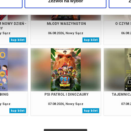
Zezwól na wybór
Z
 NOWY DZIEŃ -
MŁODY WASZYNGTON
O CZYM 
SY
wy Sącz
06.08.2026, Nowy Sącz
06.08
kup bilet
kup bilet
BBING
PSI PATROL I DINOZAURY
TAJEMNICA
wy Sącz
07.08.2026, Nowy Sącz
07.08
kup bilet
kup bilet