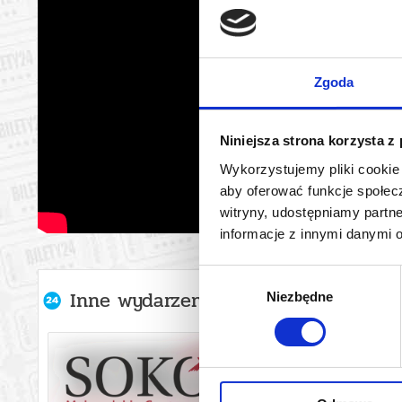
Zgoda
Niniejsza strona korzysta z
Wykorzystujemy pliki cookie 
aby oferować funkcje społecz
witryny, udostępniamy part
informacje z innymi danymi 
Wybór
Inne wydarzenia organizatora
Niezbędne
zgody