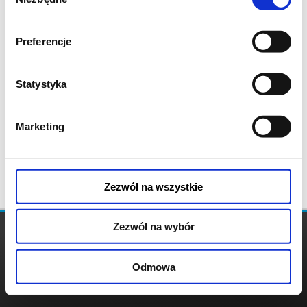
zgody
Preferencje
Statystyka
Marketing
Zezwól na wszystkie
Zezwól na wybór
Odmowa
REGULAMIN
POLITYKA
POLITYKA
COOKIES
PRYWATNOŚCI