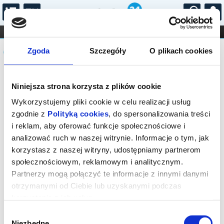
...
KONCERTY
KINO
TEATR
KABARET I
Komunikat
FILHARMONIA
OPERA I BALET
Zgoda
Szczegóły
O plikach cookies
STAND-UP
DLA DZIECI
ONLINE
KARNETY
Sprzedaż on-line została zakończona,
Niniejsza strona korzysta z plików cookie
sprawdź dostępność biletów w kasie.
Wykorzystujemy pliki cookie w celu realizacji usług
zgodnie z
Polityką cookies
, do spersonalizowania treści
i reklam, aby oferować funkcje społecznościowe i
analizować ruch w naszej witrynie. Informacje o tym, jak
korzystasz z naszej witryny, udostępniamy partnerom
społecznościowym, reklamowym i analitycznym.
Partnerzy mogą połączyć te informacje z innymi danymi
otrzymanymi od Ciebie lub uzyskanymi podczas
korzystania z ich usług.
Wybór
Niezbędne