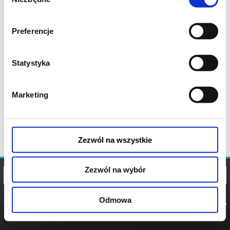
zgody
Preferencje
Statystyka
Marketing
Zezwól na wszystkie
Zezwól na wybór
Odmowa
REGULAMIN
POLITYKA
POLITYKA
COOKIES
PRYWATNOŚCI