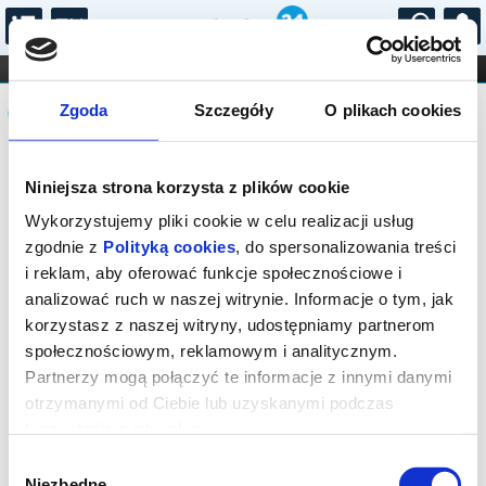
...
KONCERTY
KINO
TEATR
KABARET I
Komunikat
FILHARMONIA
OPERA I BALET
Zgoda
Szczegóły
O plikach cookies
STAND-UP
DLA DZIECI
ONLINE
KARNETY
Sprzedaż biletów on-line na wydarzenie
Niniejsza strona korzysta z plików cookie
została zakończona.
Wykorzystujemy pliki cookie w celu realizacji usług
zgodnie z
Polityką cookies
, do spersonalizowania treści
i reklam, aby oferować funkcje społecznościowe i
analizować ruch w naszej witrynie. Informacje o tym, jak
korzystasz z naszej witryny, udostępniamy partnerom
społecznościowym, reklamowym i analitycznym.
Partnerzy mogą połączyć te informacje z innymi danymi
otrzymanymi od Ciebie lub uzyskanymi podczas
korzystania z ich usług.
Wybór
Niezbędne