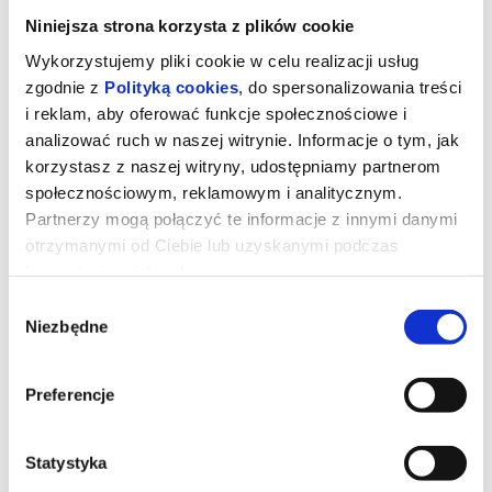
Niniejsza strona korzysta z plików cookie
Wykorzystujemy pliki cookie w celu realizacji usług
zgodnie z
Polityką cookies
, do spersonalizowania treści
i reklam, aby oferować funkcje społecznościowe i
analizować ruch w naszej witrynie. Informacje o tym, jak
korzystasz z naszej witryny, udostępniamy partnerom
społecznościowym, reklamowym i analitycznym.
Partnerzy mogą połączyć te informacje z innymi danymi
otrzymanymi od Ciebie lub uzyskanymi podczas
korzystania z ich usług.
Wybór
Toy Story 5
Niezbędne
zgody
Zabawki powracają w filmie Toy Story 5, najnowszej produkcji
Preferencje
Disney i Pixar. Tym razem czeka je zupełnie nowe wyzwanie –
świat technologii. Buzz, Woody, Jessie i reszta paczki muszą
zmierzyć się z rzeczywistością, w której uwagę dzieci coraz
częściej przyciągają… elektroniczne gadżety. Czy tradycyjne
Statystyka
zabawki odnajdą się w erze ekranów?