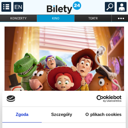
...
KONCERTY
KINO
TEATR
KABARET I
FILHARMONIA
OPERA I BALET
STAND-UP
DLA DZIECI
ONLINE
KARNETY
Zgoda
Szczegóły
O plikach cookies