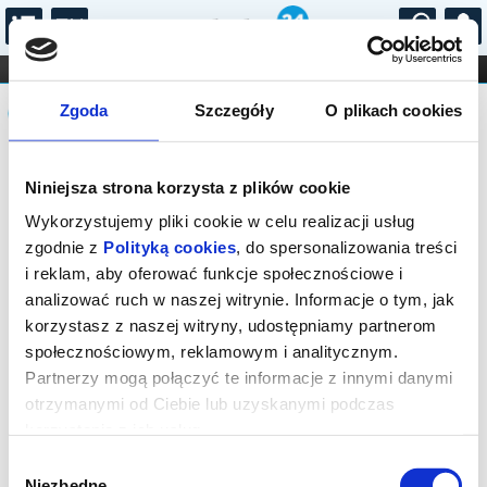
...
KONCERTY
KINO
TEATR
KABARET I
Komunikat
FILHARMONIA
OPERA I BALET
Zgoda
Szczegóły
O plikach cookies
STAND-UP
DLA DZIECI
ONLINE
KARNETY
Sprzedaż biletów on-line na wydarzenie
Niniejsza strona korzysta z plików cookie
została zakończona.
Wykorzystujemy pliki cookie w celu realizacji usług
zgodnie z
Polityką cookies
, do spersonalizowania treści
i reklam, aby oferować funkcje społecznościowe i
analizować ruch w naszej witrynie. Informacje o tym, jak
korzystasz z naszej witryny, udostępniamy partnerom
społecznościowym, reklamowym i analitycznym.
Partnerzy mogą połączyć te informacje z innymi danymi
otrzymanymi od Ciebie lub uzyskanymi podczas
korzystania z ich usług.
Wybór
Niezbędne