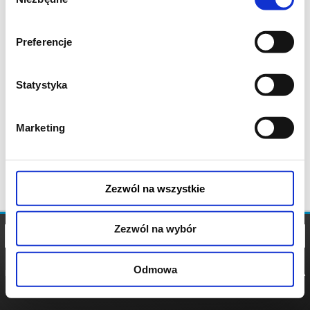
zgody
Preferencje
Statystyka
Marketing
Zezwól na wszystkie
Zezwól na wybór
Odmowa
REGULAMIN
POLITYKA
POLITYKA
COOKIES
PRYWATNOŚCI