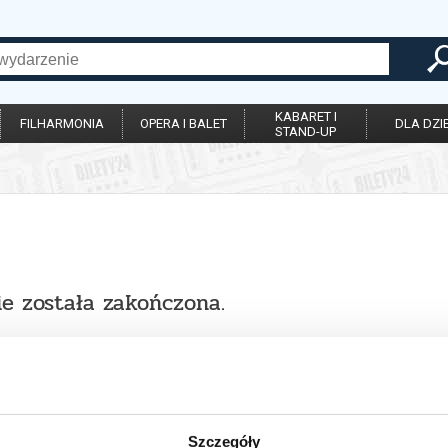
KABARET I
FILHARMONIA
OPERA I BALET
DLA DZIE
STAND-UP
ie została zakończona.
Szczegóły