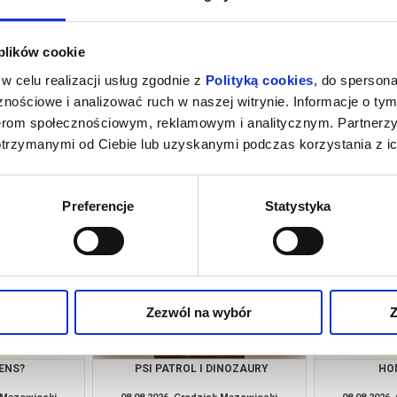
 plików cookie
w celu realizacji usług zgodnie z
Polityką cookies
, do spersona
nościowe i analizować ruch w naszej witrynie. Informacje o tym
nerom społecznościowym, reklamowym i analitycznym. Partnerz
otrzymanymi od Ciebie lub uzyskanymi podczas korzystania z ic
PRZYGODY
SPIDER-MAN: CAŁKIEM NOWY DZIEŃ
PSI PA
E KOSMOS!
(NAPISY)
k Mazowiecki
06.08.2026, Grodzisk Mazowiecki
07.08.2026
kup bilet
kup bilet
Preferencje
Statystyka
Zezwól na wybór
Z
ENS?
PSI PATROL I DINOZAURY
HO