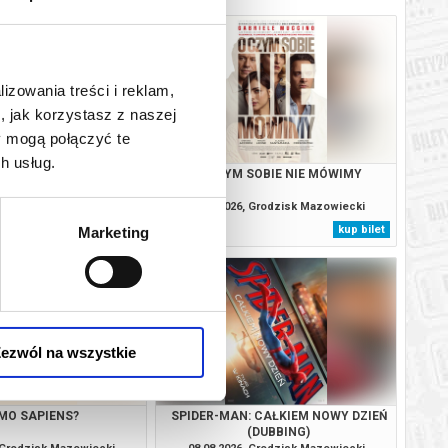
lizowania treści i reklam,
, jak korzystasz z naszej
y mogą połączyć te
h usług.
TROL I DINOZAURY
O CZYM SOBIE NIE MÓWIMY
, Grodzisk Mazowiecki
07.08.2026, Grodzisk Mazowiecki
kup bilet
kup bilet
Marketing
ezwól na wszystkie
MO SAPIENS?
SPIDER-MAN: CAŁKIEM NOWY DZIEŃ
(DUBBING)