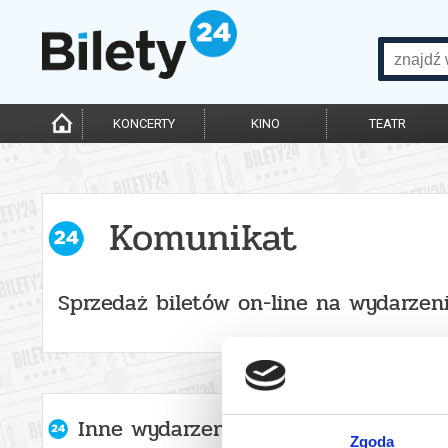
KONCERTY
KINO
TEATR
Komunikat
Sprzedaż biletów on-line na wydarzen
Inne wydarzenia organizatora
Zgoda