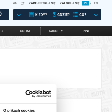
ZAREJESTRUJ SIĘ
ZALOGUJ SIĘ
PL
/
EN
KIEDY?
GDZIE?
CO?
CI
ONLINE
KARNETY
INNE
O plikach cookies