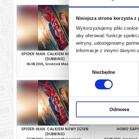
Niniejsza strona korzysta z
Wykorzystujemy pliki cookie 
aby oferować funkcje społecz
witryny, udostępniamy part
informacje z innymi danymi 
SPIDER-MAN: CAŁKIEM NOWY DZIEŃ
NIESAMOWITE 
(DUBBING)
SKARPETEK 3. AL
06.08.2026, Grodzisk Mazowiecki
06.08.2026, Grodzis
Wybór
kup bilet
Niezbędne
zgody
Odmowa
SPIDER-MAN: CAŁKIEM NOWY DZIEŃ
HOMO SAPI
(DUBBING)