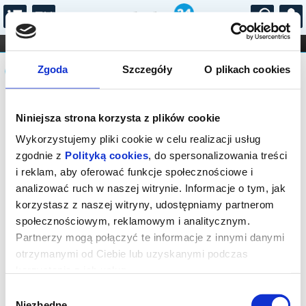
...
KONCERTY
KINO
TEATR
KABARET I
Komunikat
FILHARMONIA
OPERA I BALET
Zgoda
Szczegóły
O plikach cookies
STAND-UP
DLA DZIECI
ONLINE
KARNETY
Sprzedaż biletów on-line na wydarzenie
Niniejsza strona korzysta z plików cookie
została zakończona.
Wykorzystujemy pliki cookie w celu realizacji usług
zgodnie z
Polityką cookies
, do spersonalizowania treści
i reklam, aby oferować funkcje społecznościowe i
analizować ruch w naszej witrynie. Informacje o tym, jak
korzystasz z naszej witryny, udostępniamy partnerom
społecznościowym, reklamowym i analitycznym.
Partnerzy mogą połączyć te informacje z innymi danymi
otrzymanymi od Ciebie lub uzyskanymi podczas
korzystania z ich usług.
Wybór
Niezbędne