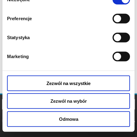
zgody
Preferencje
Statystyka
Marketing
Zezwól na wszystkie
Zezwól na wybór
Odmowa
REGULAMIN
POLITYKA
POLITYKA
COOKIES
PRYWATNOŚCI