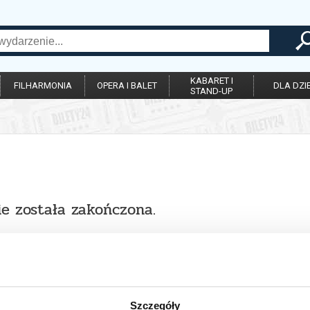
KABARET I
FILHARMONIA
OPERA I BALET
DLA DZIE
STAND-UP
ie została zakończona.
Szczegóły