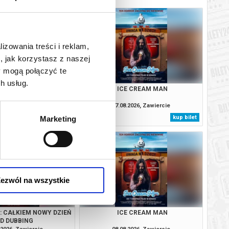
lizowania treści i reklam,
, jak korzystasz z naszej
y mogą połączyć te
h usług.
: CAŁKIEM NOWY DZIEŃ
ICE CREAM MAN
2D DUBBING
.2026, Zawiercie
07.08.2026, Zawiercie
kup bilet
kup bilet
Marketing
ezwól na wszystkie
: CAŁKIEM NOWY DZIEŃ
ICE CREAM MAN
2D DUBBING