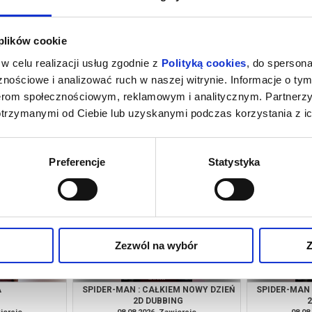
 plików cookie
w celu realizacji usług zgodnie z
Polityką cookies
, do spersona
nościowe i analizować ruch w naszej witrynie. Informacje o tym
nerom społecznościowym, reklamowym i analitycznym. Partnerz
otrzymanymi od Ciebie lub uzyskanymi podczas korzystania z ic
INOZAURY
SPIDER-MAN : CAŁKIEM NOWY DZIEŃ
SPIDER-MAN 
2D DUBBING
iercie
07.08.2026, Zawiercie
07.08
kup bilet
kup bilet
Preferencje
Statystyka
Zezwól na wybór
Z
A
SPIDER-MAN : CAŁKIEM NOWY DZIEŃ
SPIDER-MAN 
2D DUBBING