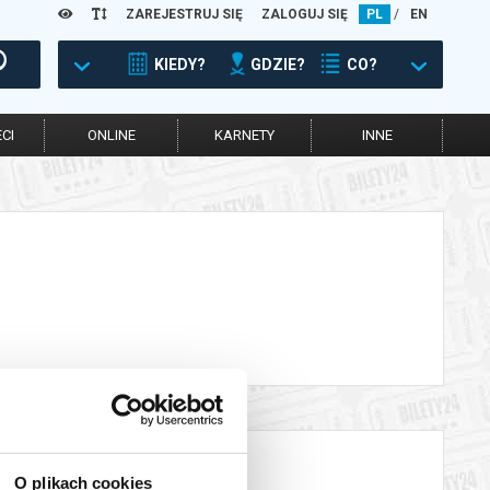
ZAREJESTRUJ SIĘ
ZALOGUJ SIĘ
PL
/
EN
KIEDY?
GDZIE?
CO?
CI
ONLINE
KARNETY
INNE
O plikach cookies