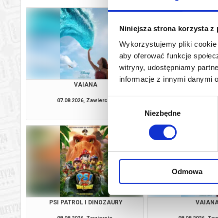
Niniejsza strona korzysta z
Wykorzystujemy pliki cookie 
aby oferować funkcje społecz
witryny, udostępniamy part
informacje z innymi danymi 
VAIANA
PSI PATROL I D
07.08.2026, Zawiercie
07.08.2026, Zaw
Wybór
kup bilet
Niezbędne
zgody
Odmowa
PSI PATROL I DINOZAURY
VAIAN