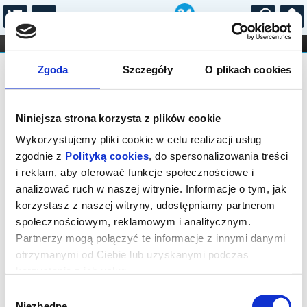
...
KONCERTY
KINO
TEATR
KABARET I
Komunikat
FILHARMONIA
OPERA I BALET
Zgoda
Szczegóły
O plikach cookies
STAND-UP
DLA DZIECI
ONLINE
KARNETY
Sprzedaż biletów on-line na wydarzenie
Niniejsza strona korzysta z plików cookie
została zakończona.
Wykorzystujemy pliki cookie w celu realizacji usług
zgodnie z
Polityką cookies
, do spersonalizowania treści
i reklam, aby oferować funkcje społecznościowe i
analizować ruch w naszej witrynie. Informacje o tym, jak
korzystasz z naszej witryny, udostępniamy partnerom
społecznościowym, reklamowym i analitycznym.
Partnerzy mogą połączyć te informacje z innymi danymi
otrzymanymi od Ciebie lub uzyskanymi podczas
korzystania z ich usług.
Wybór
Niezbędne