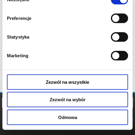
zgody
Preferencje
Statystyka
Marketing
Zezwól na wszystkie
Zezwól na wybór
Odmowa
REGULAMIN
POLITYKA
POLITYKA
COOKIES
PRYWATNOŚCI