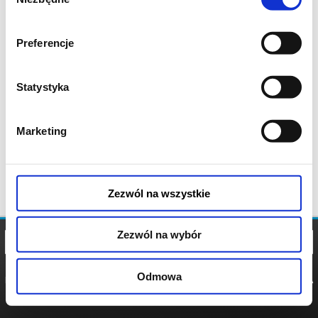
zgody
Preferencje
Statystyka
Marketing
Zezwól na wszystkie
Zezwól na wybór
Odmowa
REGULAMIN
POLITYKA
POLITYKA
COOKIES
PRYWATNOŚCI