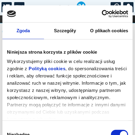
...
KONCERTY
KINO
TEATR
KABARET I
Komunikat
FILHARMONIA
OPERA I BALET
Zgoda
Szczegóły
O plikach cookies
STAND-UP
DLA DZIECI
ONLINE
KARNETY
Sprzedaż biletów on-line na wydarzenie
Niniejsza strona korzysta z plików cookie
została zakończona.
Wykorzystujemy pliki cookie w celu realizacji usług
zgodnie z
Polityką cookies
, do spersonalizowania treści
i reklam, aby oferować funkcje społecznościowe i
analizować ruch w naszej witrynie. Informacje o tym, jak
korzystasz z naszej witryny, udostępniamy partnerom
społecznościowym, reklamowym i analitycznym.
Partnerzy mogą połączyć te informacje z innymi danymi
otrzymanymi od Ciebie lub uzyskanymi podczas
korzystania z ich usług.
Wybór
Niezbędne