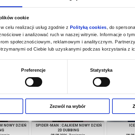
 plików cookie
w celu realizacji usług zgodnie z
Polityką cookies
, do spersona
nościowe i analizować ruch w naszej witrynie. Informacje o tym
nerom społecznościowym, reklamowym i analitycznym. Partnerz
otrzymanymi od Ciebie lub uzyskanymi podczas korzystania z ic
EM NOWY DZIEŃ
SPIDER-MAN : CAŁKIEM NOWY DZIEŃ
IC
NG
2D DUBBING
iercie
07.08.2026, Zawiercie
07.08
kup bilet
kup bilet
Preferencje
Statystyka
Zezwól na wybór
Z
EM NOWY DZIEŃ
SPIDER-MAN : CAŁKIEM NOWY DZIEŃ
IC
NG
2D DUBBING