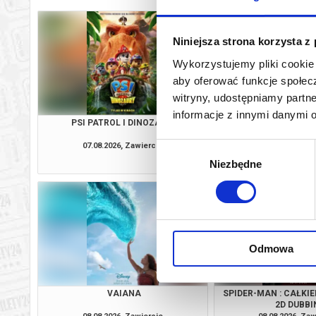
Niniejsza strona korzysta z
Wykorzystujemy pliki cookie 
aby oferować funkcje społecz
witryny, udostępniamy part
informacje z innymi danymi 
PSI PATROL I DINOZAURY
SPIDER-MAN : CAŁKI
2D DUBBI
07.08.2026, Zawiercie
07.08.2026, Zaw
Wybór
kup bilet
Niezbędne
zgody
Odmowa
VAIANA
SPIDER-MAN : CAŁKI
2D DUBBI