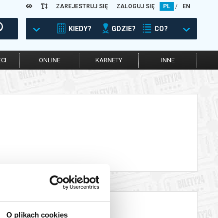
ZAREJESTRUJ SIĘ
ZALOGUJ SIĘ
PL
/
EN
KIEDY?
GDZIE?
CO?
CI
ONLINE
KARNETY
INNE
O plikach cookies