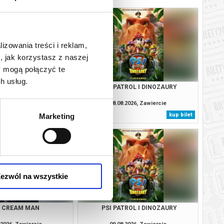
lizowania treści i reklam,
, jak korzystasz z naszej
y mogą połączyć te
h usług.
E CREAM MAN
PSI PATROL I DINOZAURY
.2026, Zawiercie
08.08.2026, Zawiercie
kup bilet
kup bilet
Marketing
ezwól na wszystkie
E CREAM MAN
PSI PATROL I DINOZAURY