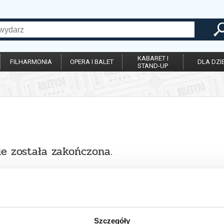
KABARET I
FILHARMONIA
OPERA I BALET
DLA DZIE
STAND-UP
ie została zakończona.
Szczegóły