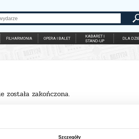
KABARET I
FILHARMONIA
OPERA I BALET
DLA DZIE
STAND-UP
ie została zakończona.
Szczegóły