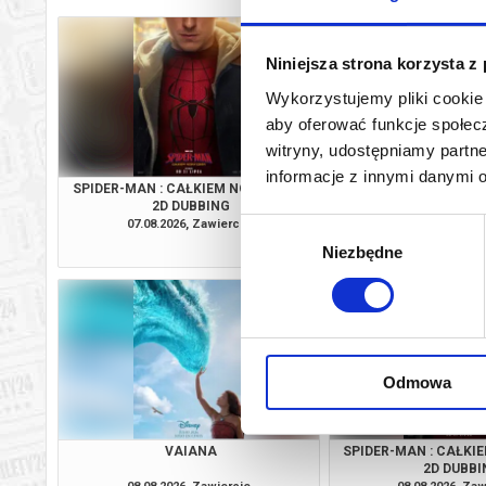
Niniejsza strona korzysta z
Wykorzystujemy pliki cookie 
aby oferować funkcje społecz
witryny, udostępniamy part
informacje z innymi danymi 
SPIDER-MAN : CAŁKIEM NOWY DZIEŃ
PSI PATROL I D
2D DUBBING
07.08.2026, Zawiercie
07.08.2026, Zaw
Wybór
kup bilet
Niezbędne
zgody
Odmowa
VAIANA
SPIDER-MAN : CAŁKI
2D DUBBI