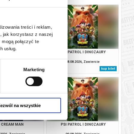
lizowania treści i reklam,
, jak korzystasz z naszej
y mogą połączyć te
h usług.
E CREAM MAN
PSI PATROL I DINOZAURY
.2026, Zawiercie
08.08.2026, Zawiercie
kup bilet
kup bilet
Marketing
ezwól na wszystkie
E CREAM MAN
PSI PATROL I DINOZAURY