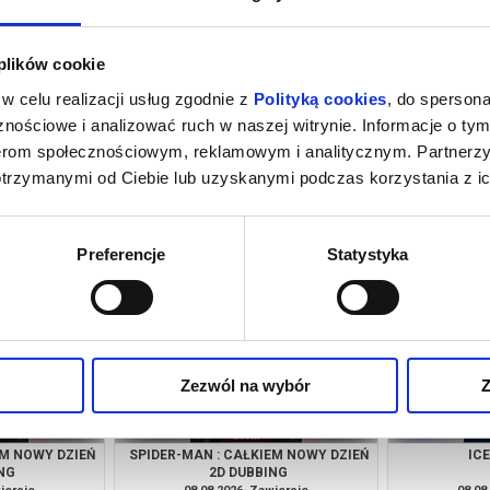
 plików cookie
w celu realizacji usług zgodnie z
Polityką cookies
, do spersona
nościowe i analizować ruch w naszej witrynie. Informacje o tym
nerom społecznościowym, reklamowym i analitycznym. Partnerz
otrzymanymi od Ciebie lub uzyskanymi podczas korzystania z ic
INOZAURY
SPIDER-MAN : CAŁKIEM NOWY DZIEŃ
IC
2D DUBBING
iercie
07.08.2026, Zawiercie
07.08
kup bilet
kup bilet
Preferencje
Statystyka
Zezwól na wybór
Z
EM NOWY DZIEŃ
SPIDER-MAN : CAŁKIEM NOWY DZIEŃ
IC
NG
2D DUBBING