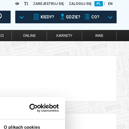
ZAREJESTRUJ SIĘ
ZALOGUJ SIĘ
PL
/
EN
KIEDY?
GDZIE?
CO?
CI
ONLINE
KARNETY
INNE
O plikach cookies