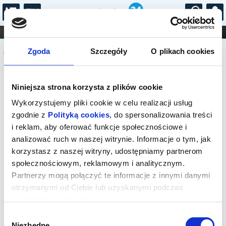
...
KONCERTY
KINO
TEATR
KABARET I
Komunikat
FILHARMONIA
OPERA I BALET
Zgoda
Szczegóły
O plikach cookies
STAND-UP
DLA DZIECI
ONLINE
KARNETY
Sprzedaż biletów on-line na wydarzenie
Niniejsza strona korzysta z plików cookie
została zakończona.
Wykorzystujemy pliki cookie w celu realizacji usług
zgodnie z
Polityką cookies
, do spersonalizowania treści
i reklam, aby oferować funkcje społecznościowe i
analizować ruch w naszej witrynie. Informacje o tym, jak
korzystasz z naszej witryny, udostępniamy partnerom
społecznościowym, reklamowym i analitycznym.
Partnerzy mogą połączyć te informacje z innymi danymi
otrzymanymi od Ciebie lub uzyskanymi podczas
korzystania z ich usług.
Wybór
Niezbędne