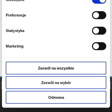
zgody
Preferencje
Statystyka
Marketing
Zezwól na wszystkie
Zezwól na wybór
Odmowa
REGULAMIN
POLITYKA
POLITYKA
COOKIES
PRYWATNOŚCI