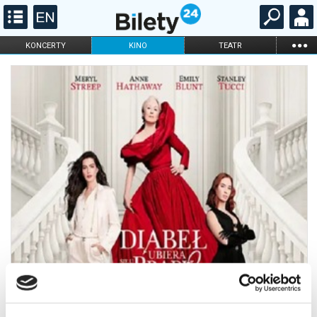
...
KONCERTY
KINO
TEATR
KABARET I
FILHARMONIA
OPERA I BALET
STAND-UP
DLA DZIECI
ONLINE
KARNETY