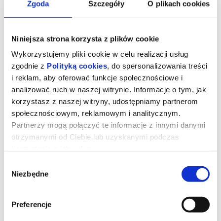
Zgoda
Szczegóły
O plikach cookies
Niniejsza strona korzysta z plików cookie
Wykorzystujemy pliki cookie w celu realizacji usług
zgodnie z
Polityką cookies
, do spersonalizowania treści
i reklam, aby oferować funkcje społecznościowe i
analizować ruch w naszej witrynie. Informacje o tym, jak
korzystasz z naszej witryny, udostępniamy partnerom
społecznościowym, reklamowym i analitycznym.
Partnerzy mogą połączyć te informacje z innymi danymi
otrzymanymi od Ciebie lub uzyskanymi podczas
DIABEŁ UBIERA SIĘ U PRADY 2 2D
korzystania z ich usług.
NAPISY
Wybór
Niezbędne
zgody
UWAGA!W zwiąku z rozbudową Kina "Łydynia" tymczasowa sala
kinowa znajduje się w szkole TWP ul. Kraszewskiego 8A
Preferencje
Miranda Priestly walczy ze swoją byłą asystentką Emily - a
obecnie rywalką na kierowniczym stanowisku - konkurują o