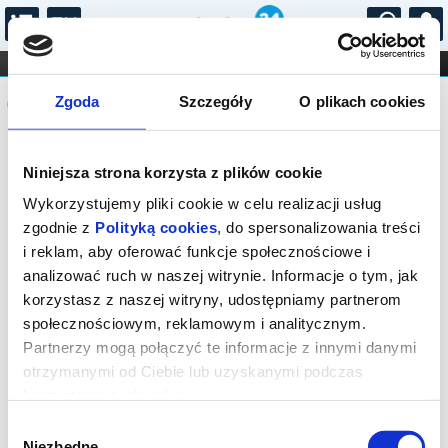
...
KONCERTY
KINO
TEATR
KABARET I
Komunikat
FILHARMONIA
OPERA I BALET
Zgoda
Szczegóły
O plikach cookies
STAND-UP
DLA DZIECI
ONLINE
KARNETY
Sprzedaż biletów on-line na wydarzenie
Niniejsza strona korzysta z plików cookie
została zakończona.
Wykorzystujemy pliki cookie w celu realizacji usług
zgodnie z
Polityką cookies
, do spersonalizowania treści
i reklam, aby oferować funkcje społecznościowe i
analizować ruch w naszej witrynie. Informacje o tym, jak
korzystasz z naszej witryny, udostępniamy partnerom
społecznościowym, reklamowym i analitycznym.
Partnerzy mogą połączyć te informacje z innymi danymi
otrzymanymi od Ciebie lub uzyskanymi podczas
korzystania z ich usług.
Wybór
Niezbędne