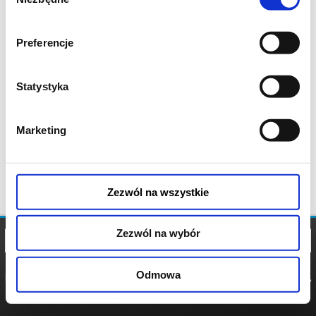
zgody
Preferencje
Statystyka
Marketing
Zezwól na wszystkie
Zezwól na wybór
Odmowa
REGULAMIN
POLITYKA
POLITYKA
COOKIES
PRYWATNOŚCI