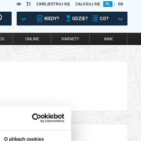
ZAREJESTRUJ SIĘ
ZALOGUJ SIĘ
PL
/
EN
KIEDY?
GDZIE?
CO?
CI
ONLINE
KARNETY
INNE
O plikach cookies