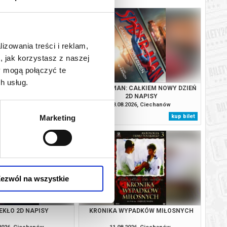
lizowania treści i reklam,
, jak korzystasz z naszej
y mogą połączyć te
h usług.
 DINOZAURY 2D DUBBING
SPIDER-MAN: CAŁKIEM NOWY DZIEŃ
2D NAPISY
.2026, Ciechanów
08.08.2026, Ciechanów
kup bilet
kup bilet
Marketing
ezwól na wszystkie
IEKŁO 2D NAPISY
KRONIKA WYPADKÓW MIŁOSNYCH