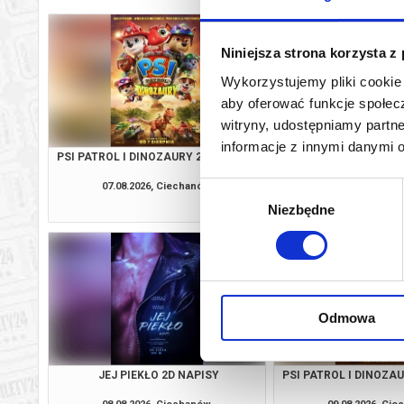
Niniejsza strona korzysta z
Wykorzystujemy pliki cookie 
aby oferować funkcje społecz
witryny, udostępniamy part
informacje z innymi danymi 
PSI PATROL I DINOZAURY 2D DUBBING
SPIDER-MAN: CAŁKIE
2D NAPI
07.08.2026, Ciechanów
07.08.2026, Ci
Wybór
kup bilet
Niezbędne
zgody
Odmowa
JEJ PIEKŁO 2D NAPISY
PSI PATROL I DINOZA