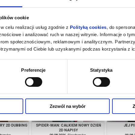
 plików cookie
w celu realizacji usług zgodnie z
Polityką cookies
, do spersona
nościowe i analizować ruch w naszej witrynie. Informacje o tym
nerom społecznościowym, reklamowym i analitycznym. Partnerz
otrzymanymi od Ciebie lub uzyskanymi podczas korzystania z ic
M NOWY DZIEŃ
JEJ PIEKŁO 2D NAPISY
PSI PATROL I
SY
echanów
07.08.2026, Ciechanów
08.08
kup bilet
kup bilet
Preferencje
Statystyka
Zezwól na wybór
Z
URY 2D DUBBING
SPIDER-MAN: CAŁKIEM NOWY DZIEŃ
JEJ P
2D NAPISY