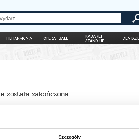
KABARET I
FILHARMONIA
OPERA I BALET
DLA DZIE
STAND-UP
ie została zakończona.
Szczegóły