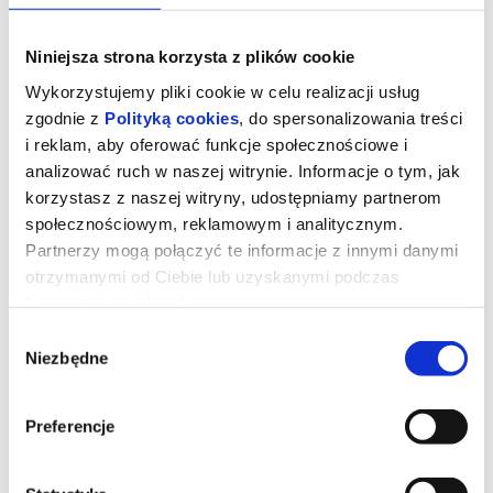
Niniejsza strona korzysta z plików cookie
Wykorzystujemy pliki cookie w celu realizacji usług
zgodnie z
Polityką cookies
, do spersonalizowania treści
i reklam, aby oferować funkcje społecznościowe i
analizować ruch w naszej witrynie. Informacje o tym, jak
korzystasz z naszej witryny, udostępniamy partnerom
społecznościowym, reklamowym i analitycznym.
Partnerzy mogą połączyć te informacje z innymi danymi
otrzymanymi od Ciebie lub uzyskanymi podczas
korzystania z ich usług.
TOY STORY 5 2D DUBBING
Wybór
Niezbędne
zgody
UWAGA!W zwiąku z rozbudową Kina "Łydynia" tymczasowa sala
kinowa znajduje się w szkole TWP ul. Kraszewskiego 8A
Preferencje
Kowboj Chudy wraz z przyjaciółmi mierzy się z nową technologią
popularną wśród dzieci.
Produkcja: USA