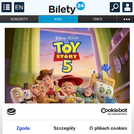
...
KONCERTY
KINO
TEATR
KABARET I
FILHARMONIA
OPERA I BALET
STAND-UP
DLA DZIECI
ONLINE
KARNETY
Zgoda
Szczegóły
O plikach cookies