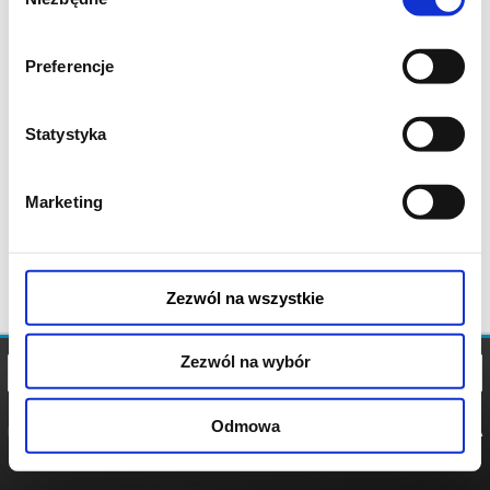
zgody
Preferencje
Statystyka
Marketing
Zezwól na wszystkie
Zezwól na wybór
Odmowa
REGULAMIN
POLITYKA
POLITYKA
COOKIES
PRYWATNOŚCI