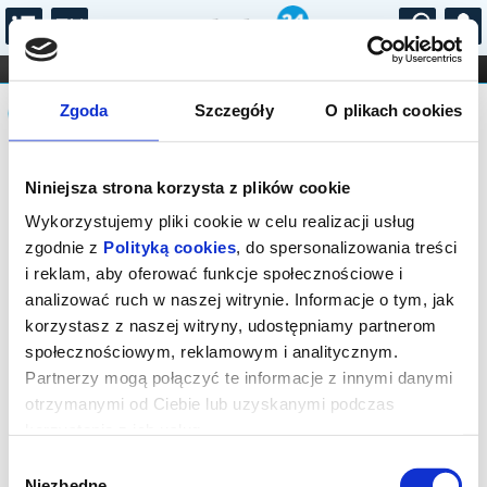
...
KONCERTY
KINO
TEATR
KABARET I
Komunikat
FILHARMONIA
OPERA I BALET
Zgoda
Szczegóły
O plikach cookies
STAND-UP
DLA DZIECI
ONLINE
KARNETY
Sprzedaż biletów on-line na wydarzenie
Niniejsza strona korzysta z plików cookie
została zakończona.
Wykorzystujemy pliki cookie w celu realizacji usług
zgodnie z
Polityką cookies
, do spersonalizowania treści
i reklam, aby oferować funkcje społecznościowe i
analizować ruch w naszej witrynie. Informacje o tym, jak
korzystasz z naszej witryny, udostępniamy partnerom
społecznościowym, reklamowym i analitycznym.
Partnerzy mogą połączyć te informacje z innymi danymi
otrzymanymi od Ciebie lub uzyskanymi podczas
korzystania z ich usług.
Wybór
Niezbędne