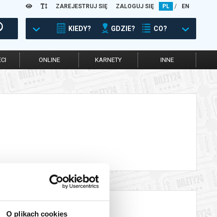
ZAREJESTRUJ SIĘ
ZALOGUJ SIĘ
PL
/
EN
KIEDY?
GDZIE?
CO?
CI
ONLINE
KARNETY
INNE
O plikach cookies