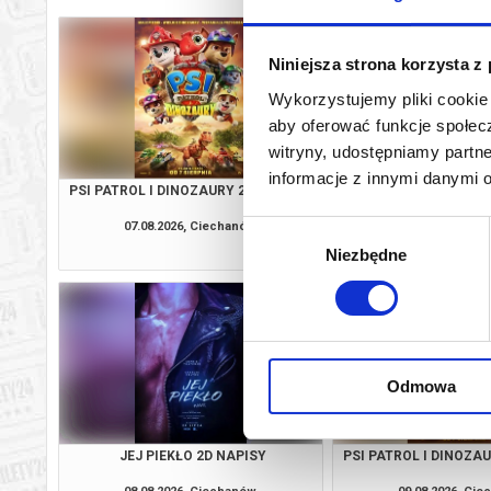
Niniejsza strona korzysta z
Wykorzystujemy pliki cookie 
aby oferować funkcje społecz
witryny, udostępniamy part
informacje z innymi danymi 
PSI PATROL I DINOZAURY 2D DUBBING
SPIDER-MAN: CAŁKIE
2D NAPI
07.08.2026, Ciechanów
07.08.2026, Ci
Wybór
kup bilet
Niezbędne
zgody
Odmowa
JEJ PIEKŁO 2D NAPISY
PSI PATROL I DINOZA