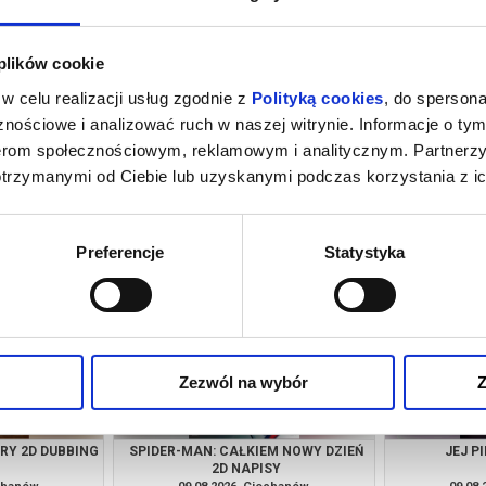
 plików cookie
w celu realizacji usług zgodnie z
Polityką cookies
, do spersona
nościowe i analizować ruch w naszej witrynie. Informacje o tym
nerom społecznościowym, reklamowym i analitycznym. Partnerz
otrzymanymi od Ciebie lub uzyskanymi podczas korzystania z ic
M NOWY DZIEŃ
JEJ PIEKŁO 2D NAPISY
PSI PATROL I
SY
echanów
07.08.2026, Ciechanów
08.08
kup bilet
kup bilet
Preferencje
Statystyka
Zezwól na wybór
Z
URY 2D DUBBING
SPIDER-MAN: CAŁKIEM NOWY DZIEŃ
JEJ P
2D NAPISY