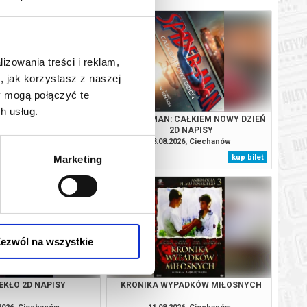
lizowania treści i reklam,
, jak korzystasz z naszej
y mogą połączyć te
h usług.
 DINOZAURY 2D DUBBING
SPIDER-MAN: CAŁKIEM NOWY DZIEŃ
2D NAPISY
.2026, Ciechanów
08.08.2026, Ciechanów
kup bilet
kup bilet
Marketing
ezwól na wszystkie
IEKŁO 2D NAPISY
KRONIKA WYPADKÓW MIŁOSNYCH