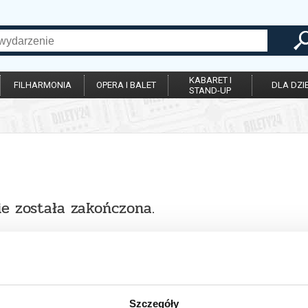
KABARET I
FILHARMONIA
OPERA I BALET
DLA DZIE
STAND-UP
ie została zakończona.
Szczegóły