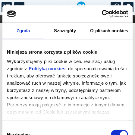
...
KONCERTY
KINO
TEATR
KABARET I
Komunikat
FILHARMONIA
OPERA I BALET
Zgoda
Szczegóły
O plikach cookies
STAND-UP
DLA DZIECI
ONLINE
KARNETY
Sprzedaż biletów on-line na wydarzenie
Niniejsza strona korzysta z plików cookie
została zakończona.
Wykorzystujemy pliki cookie w celu realizacji usług
zgodnie z
Polityką cookies
, do spersonalizowania treści
i reklam, aby oferować funkcje społecznościowe i
analizować ruch w naszej witrynie. Informacje o tym, jak
korzystasz z naszej witryny, udostępniamy partnerom
społecznościowym, reklamowym i analitycznym.
Partnerzy mogą połączyć te informacje z innymi danymi
otrzymanymi od Ciebie lub uzyskanymi podczas
korzystania z ich usług.
Wybór
Niezbędne