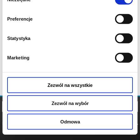
zgody
Preferencje
Statystyka
Marketing
Zezwól na wszystkie
Zezwól na wybór
Odmowa
REGULAMIN
POLITYKA
POLITYKA
COOKIES
PRYWATNOŚCI