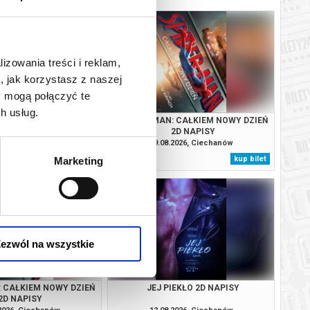
lizowania treści i reklam,
, jak korzystasz z naszej
y mogą połączyć te
h usług.
 DINOZAURY 2D DUBBING
SPIDER-MAN: CAŁKIEM NOWY DZIEŃ
2D NAPISY
.2026, Ciechanów
09.08.2026, Ciechanów
kup bilet
kup bilet
Marketing
ezwól na wszystkie
: CAŁKIEM NOWY DZIEŃ
JEJ PIEKŁO 2D NAPISY
2D NAPISY