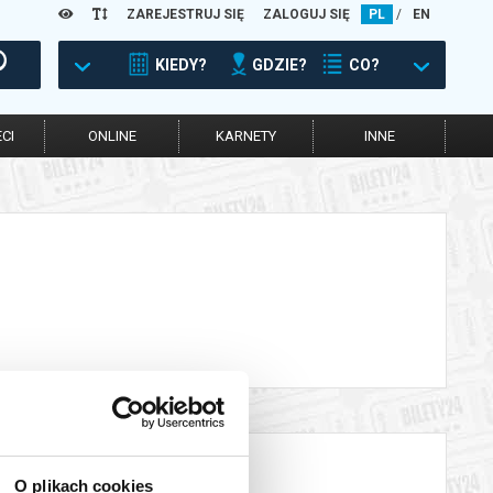
ZAREJESTRUJ SIĘ
ZALOGUJ SIĘ
PL
/
EN
KIEDY?
GDZIE?
CO?
CI
ONLINE
KARNETY
INNE
O plikach cookies