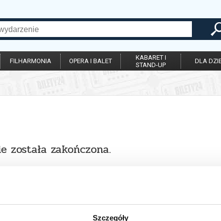
KABARET I
FILHARMONIA
OPERA I BALET
DLA DZIE
STAND-UP
ie została zakończona.
Szczegóły