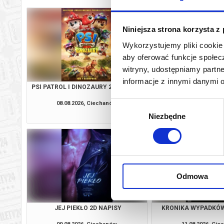
Niniejsza strona korzysta z
Wykorzystujemy pliki cookie 
aby oferować funkcje społecz
witryny, udostępniamy part
informacje z innymi danymi 
PSI PATROL I DINOZAURY 2D DUBBING
SPIDER-MAN: CAŁKIE
2D NAPI
08.08.2026, Ciechanów
08.08.2026, Ci
Wybór
kup bilet
Niezbędne
zgody
Odmowa
JEJ PIEKŁO 2D NAPISY
KRONIKA WYPADKÓ