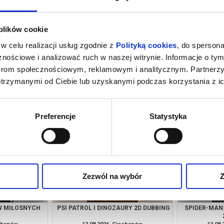
 plików cookie
w celu realizacji usług zgodnie z
Polityką cookies
, do spersona
nościowe i analizować ruch w naszej witrynie. Informacje o tym
nerom społecznościowym, reklamowym i analitycznym. Partnerz
otrzymanymi od Ciebie lub uzyskanymi podczas korzystania z ic
M NOWY DZIEŃ
JEJ PIEKŁO 2D NAPISY
PSI PATROL I
SY
echanów
08.08.2026, Ciechanów
09.08
kup bilet
kup bilet
Preferencje
Statystyka
Zezwól na wybór
Z
W MIŁOSNYCH
PSI PATROL I DINOZAURY 2D DUBBING
SPIDER-MAN