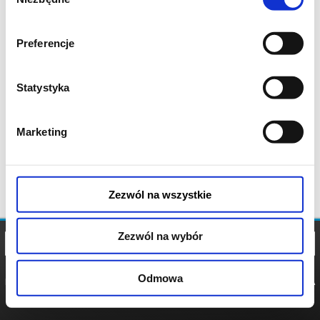
zgody
Preferencje
Statystyka
Marketing
Zezwól na wszystkie
Zezwól na wybór
Odmowa
REGULAMIN
POLITYKA
POLITYKA
COOKIES
PRYWATNOŚCI