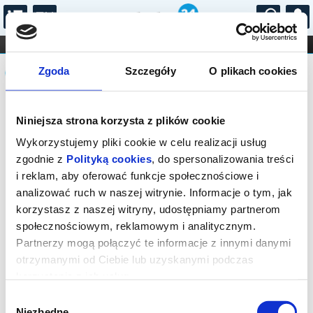
...
KONCERTY
KINO
TEATR
KABARET I
Komunikat
FILHARMONIA
OPERA I BALET
Zgoda
Szczegóły
O plikach cookies
STAND-UP
DLA DZIECI
ONLINE
KARNETY
Sprzedaż biletów on-line na wydarzenie
Niniejsza strona korzysta z plików cookie
została zakończona.
Wykorzystujemy pliki cookie w celu realizacji usług
zgodnie z
Polityką cookies
, do spersonalizowania treści
i reklam, aby oferować funkcje społecznościowe i
analizować ruch w naszej witrynie. Informacje o tym, jak
korzystasz z naszej witryny, udostępniamy partnerom
społecznościowym, reklamowym i analitycznym.
Partnerzy mogą połączyć te informacje z innymi danymi
otrzymanymi od Ciebie lub uzyskanymi podczas
korzystania z ich usług.
Wybór
Niezbędne