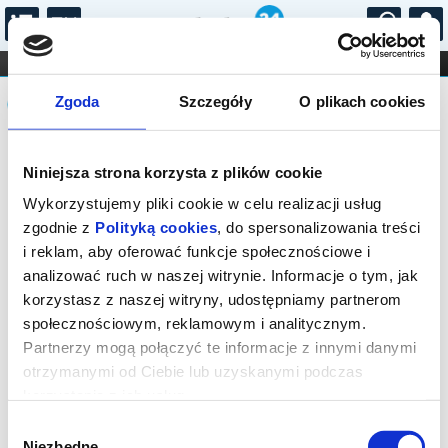
...
KONCERTY
KINO
TEATR
KABARET I
Komunikat
FILHARMONIA
OPERA I BALET
Zgoda
Szczegóły
O plikach cookies
STAND-UP
DLA DZIECI
ONLINE
KARNETY
Sprzedaż biletów on-line na wydarzenie
Niniejsza strona korzysta z plików cookie
została zakończona.
Wykorzystujemy pliki cookie w celu realizacji usług
zgodnie z
Polityką cookies
, do spersonalizowania treści
i reklam, aby oferować funkcje społecznościowe i
analizować ruch w naszej witrynie. Informacje o tym, jak
korzystasz z naszej witryny, udostępniamy partnerom
społecznościowym, reklamowym i analitycznym.
Partnerzy mogą połączyć te informacje z innymi danymi
otrzymanymi od Ciebie lub uzyskanymi podczas
korzystania z ich usług.
Wybór
Niezbędne