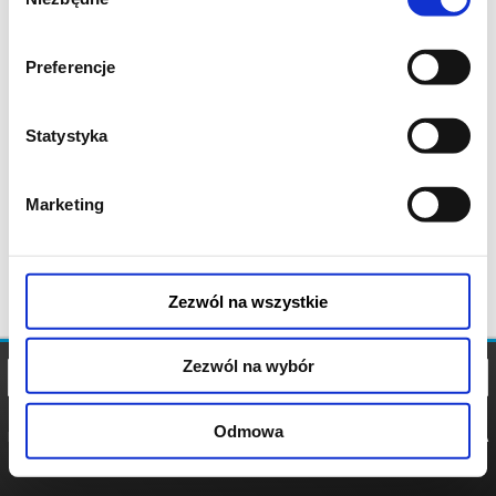
zgody
Preferencje
Statystyka
Marketing
Zezwól na wszystkie
Zezwól na wybór
Odmowa
REGULAMIN
POLITYKA
POLITYKA
COOKIES
PRYWATNOŚCI