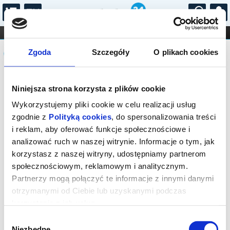
...
KONCERTY
KINO
TEATR
KABARET I
Komunikat
FILHARMONIA
OPERA I BALET
Zgoda
Szczegóły
O plikach cookies
STAND-UP
DLA DZIECI
ONLINE
KARNETY
Sprzedaż biletów on-line na wydarzenie
Niniejsza strona korzysta z plików cookie
została zakończona.
Wykorzystujemy pliki cookie w celu realizacji usług
zgodnie z
Polityką cookies
, do spersonalizowania treści
i reklam, aby oferować funkcje społecznościowe i
analizować ruch w naszej witrynie. Informacje o tym, jak
korzystasz z naszej witryny, udostępniamy partnerom
społecznościowym, reklamowym i analitycznym.
Partnerzy mogą połączyć te informacje z innymi danymi
otrzymanymi od Ciebie lub uzyskanymi podczas
korzystania z ich usług.
Wybór
Niezbędne