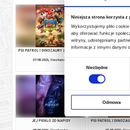
Niniejsza strona korzysta z
Wykorzystujemy pliki cookie 
aby oferować funkcje społecz
witryny, udostępniamy part
informacje z innymi danymi 
PSI PATROL I DINOZAURY 2D DUBBING
SPIDER-MAN: CAŁKIE
2D NAPI
07.08.2026, Ciechanów
07.08.2026, Ci
Wybór
kup bilet
Niezbędne
zgody
Odmowa
JEJ PIEKŁO 2D NAPISY
PSI PATROL I DINOZA