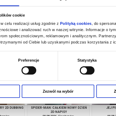
 plików cookie
w celu realizacji usług zgodnie z
Polityką cookies
, do spersona
nościowe i analizować ruch w naszej witrynie. Informacje o tym
nerom społecznościowym, reklamowym i analitycznym. Partnerz
otrzymanymi od Ciebie lub uzyskanymi podczas korzystania z ic
M NOWY DZIEŃ
JEJ PIEKŁO 2D NAPISY
PSI PATROL I
SY
echanów
07.08.2026, Ciechanów
08.08
kup bilet
kup bilet
Preferencje
Statystyka
Zezwól na wybór
Z
URY 2D DUBBING
SPIDER-MAN: CAŁKIEM NOWY DZIEŃ
JEJ P
2D NAPISY