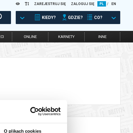
ZAREJESTRUJ SIĘ
ZALOGUJ SIĘ
PL
/
EN
KIEDY?
GDZIE?
CO?
CI
ONLINE
KARNETY
INNE
O plikach cookies