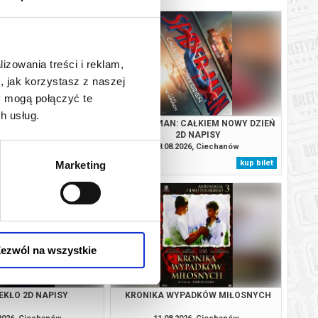
lizowania treści i reklam,
, jak korzystasz z naszej
y mogą połączyć te
h usług.
 DINOZAURY 2D DUBBING
SPIDER-MAN: CAŁKIEM NOWY DZIEŃ
2D NAPISY
.2026, Ciechanów
08.08.2026, Ciechanów
kup bilet
kup bilet
Marketing
ezwól na wszystkie
IEKŁO 2D NAPISY
KRONIKA WYPADKÓW MIŁOSNYCH