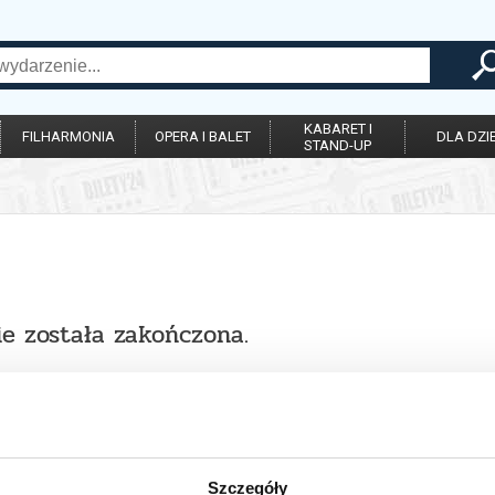
KABARET I
FILHARMONIA
OPERA I BALET
DLA DZIE
STAND-UP
ie została zakończona.
Szczegóły