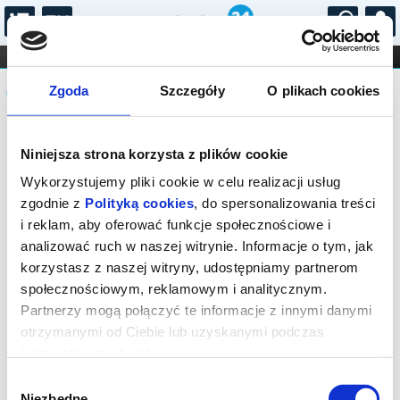
...
KONCERTY
KINO
TEATR
KABARET I
Komunikat
FILHARMONIA
OPERA I BALET
Zgoda
Szczegóły
O plikach cookies
STAND-UP
DLA DZIECI
ONLINE
KARNETY
Sprzedaż biletów on-line na wydarzenie
Niniejsza strona korzysta z plików cookie
została zakończona.
Wykorzystujemy pliki cookie w celu realizacji usług
zgodnie z
Polityką cookies
, do spersonalizowania treści
i reklam, aby oferować funkcje społecznościowe i
analizować ruch w naszej witrynie. Informacje o tym, jak
korzystasz z naszej witryny, udostępniamy partnerom
społecznościowym, reklamowym i analitycznym.
Partnerzy mogą połączyć te informacje z innymi danymi
otrzymanymi od Ciebie lub uzyskanymi podczas
korzystania z ich usług.
Wybór
Niezbędne