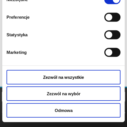
zgody
Preferencje
Statystyka
Marketing
Zezwól na wszystkie
Zezwól na wybór
Odmowa
REGULAMIN
POLITYKA
POLITYKA
COOKIES
PRYWATNOŚCI