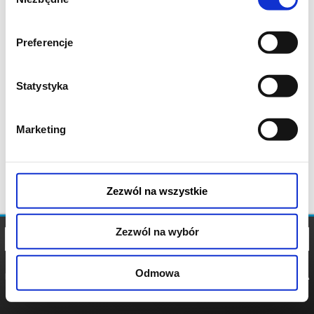
zgody
Preferencje
Statystyka
Marketing
Zezwól na wszystkie
Zezwól na wybór
Odmowa
REGULAMIN
POLITYKA
POLITYKA
COOKIES
PRYWATNOŚCI