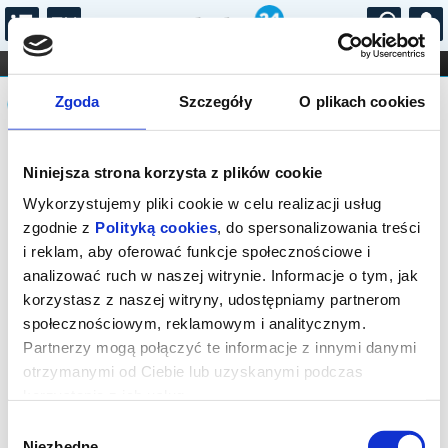
...
KONCERTY
KINO
TEATR
KABARET I
Komunikat
FILHARMONIA
OPERA I BALET
Zgoda
Szczegóły
O plikach cookies
STAND-UP
DLA DZIECI
ONLINE
KARNETY
Sprzedaż biletów on-line na wydarzenie
Niniejsza strona korzysta z plików cookie
została zakończona.
Wykorzystujemy pliki cookie w celu realizacji usług
zgodnie z
Polityką cookies
, do spersonalizowania treści
i reklam, aby oferować funkcje społecznościowe i
analizować ruch w naszej witrynie. Informacje o tym, jak
korzystasz z naszej witryny, udostępniamy partnerom
społecznościowym, reklamowym i analitycznym.
Partnerzy mogą połączyć te informacje z innymi danymi
otrzymanymi od Ciebie lub uzyskanymi podczas
korzystania z ich usług.
Wybór
Niezbędne