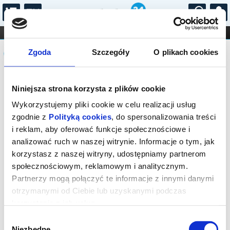
...
KONCERTY
KINO
TEATR
KABARET I
Komunikat
FILHARMONIA
OPERA I BALET
Zgoda
Szczegóły
O plikach cookies
STAND-UP
DLA DZIECI
ONLINE
KARNETY
Sprzedaż biletów on-line na wydarzenie
Niniejsza strona korzysta z plików cookie
została zakończona.
Wykorzystujemy pliki cookie w celu realizacji usług
zgodnie z
Polityką cookies
, do spersonalizowania treści
i reklam, aby oferować funkcje społecznościowe i
analizować ruch w naszej witrynie. Informacje o tym, jak
korzystasz z naszej witryny, udostępniamy partnerom
społecznościowym, reklamowym i analitycznym.
Partnerzy mogą połączyć te informacje z innymi danymi
otrzymanymi od Ciebie lub uzyskanymi podczas
korzystania z ich usług.
Wybór
Niezbędne