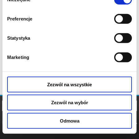
zgody
Preferencje
Statystyka
Marketing
Zezwól na wszystkie
Zezwól na wybór
Odmowa
REGULAMIN
POLITYKA
POLITYKA
COOKIES
PRYWATNOŚCI