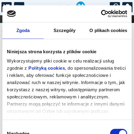
...
KONCERTY
KINO
TEATR
KABARET I
Komunikat
FILHARMONIA
OPERA I BALET
Zgoda
Szczegóły
O plikach cookies
STAND-UP
DLA DZIECI
ONLINE
KARNETY
Sprzedaż biletów on-line na wydarzenie
Niniejsza strona korzysta z plików cookie
została zakończona.
Wykorzystujemy pliki cookie w celu realizacji usług
zgodnie z
Polityką cookies
, do spersonalizowania treści
i reklam, aby oferować funkcje społecznościowe i
analizować ruch w naszej witrynie. Informacje o tym, jak
korzystasz z naszej witryny, udostępniamy partnerom
społecznościowym, reklamowym i analitycznym.
Partnerzy mogą połączyć te informacje z innymi danymi
otrzymanymi od Ciebie lub uzyskanymi podczas
korzystania z ich usług.
Wybór
Niezbędne