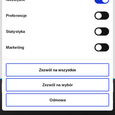
zgody
Preferencje
Statystyka
Marketing
Zezwól na wszystkie
Zezwól na wybór
Odmowa
REGULAMIN
POLITYKA
POLITYKA
COOKIES
PRYWATNOŚCI