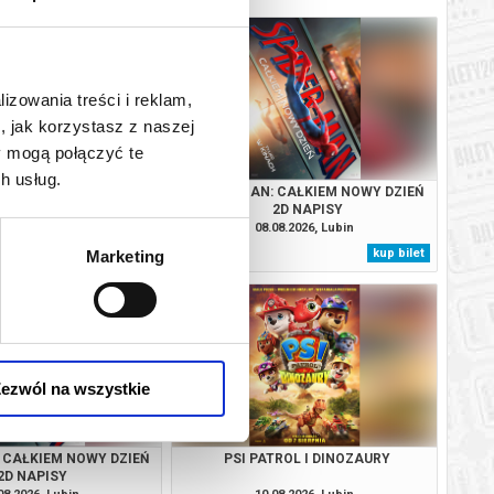
lizowania treści i reklam,
, jak korzystasz z naszej
y mogą połączyć te
h usług.
OD: KONIEC LEGENDY
SPIDERMAN: CAŁKIEM NOWY DZIEŃ
2D NAPISY
08.2026, Lubin
08.08.2026, Lubin
kup bilet
kup bilet
Marketing
ezwól na wszystkie
 CAŁKIEM NOWY DZIEŃ
PSI PATROL I DINOZAURY
2D NAPISY