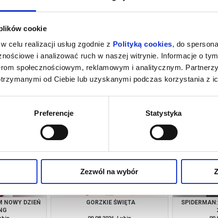
 plików cookie
w celu realizacji usług zgodnie z
Polityką cookies
, do spersona
nościowe i analizować ruch w naszej witrynie. Informacje o tym
nerom społecznościowym, reklamowym i analitycznym. Partnerz
otrzymanymi od Ciebie lub uzyskanymi podczas korzystania z ic
M NOWY DZIEŃ
TANECZNE JAM SESSION
ROBIN HO
NG
ubin
08.08.2026, Lubin
08.
kup bilet
info
Preferencje
Statystyka
Zezwól na wybór
Z
M NOWY DZIEŃ
GORZKIE ŚWIĘTA
SPIDERMAN:
NG