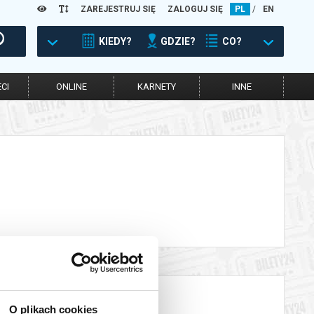
ZAREJESTRUJ SIĘ
ZALOGUJ SIĘ
PL
/
EN
KIEDY?
GDZIE?
CO?
CI
ONLINE
KARNETY
INNE
O plikach cookies