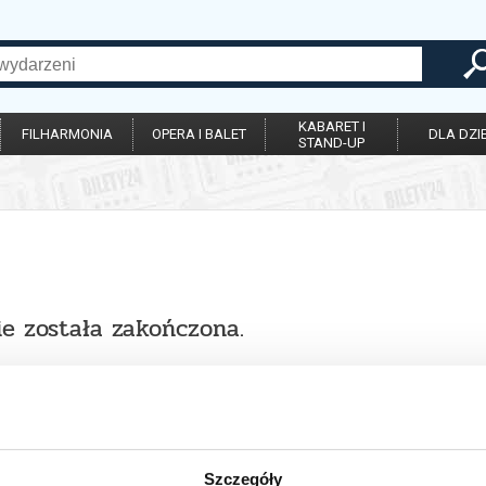
KABARET I
FILHARMONIA
OPERA I BALET
DLA DZIE
STAND-UP
ie została zakończona.
Szczegóły