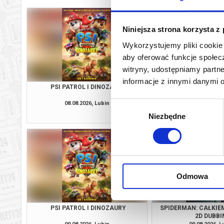
Niniejsza strona korzysta z
Wykorzystujemy pliki cookie 
aby oferować funkcje społecz
witryny, udostępniamy part
informacje z innymi danymi 
PSI PATROL I DINOZAURY
SPIDERMAN: CAŁKIE
2D DUBBI
08.08.2026, Lubin
08.08.2026, L
Wybór
kup bilet
Niezbędne
zgody
Odmowa
PSI PATROL I DINOZAURY
SPIDERMAN: CAŁKIE
2D DUBBI