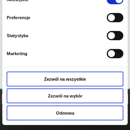
zgody
Preferencje
Statystyka
Marketing
Zezwól na wszystkie
Zezwól na wybór
Odmowa
REGULAMIN
POLITYKA
POLITYKA
COOKIES
PRYWATNOŚCI