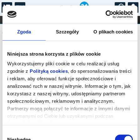
...
KONCERTY
KINO
TEATR
KABARET I
Komunikat
FILHARMONIA
OPERA I BALET
Zgoda
Szczegóły
O plikach cookies
STAND-UP
DLA DZIECI
ONLINE
KARNETY
Sprzedaż biletów on-line na wydarzenie
Niniejsza strona korzysta z plików cookie
została zakończona.
Wykorzystujemy pliki cookie w celu realizacji usług
zgodnie z
Polityką cookies
, do spersonalizowania treści
i reklam, aby oferować funkcje społecznościowe i
analizować ruch w naszej witrynie. Informacje o tym, jak
korzystasz z naszej witryny, udostępniamy partnerom
społecznościowym, reklamowym i analitycznym.
Partnerzy mogą połączyć te informacje z innymi danymi
otrzymanymi od Ciebie lub uzyskanymi podczas
korzystania z ich usług.
Wybór
Niezbędne