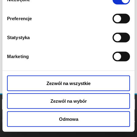
zgody
Preferencje
Statystyka
Marketing
Zezwól na wszystkie
Zezwól na wybór
Odmowa
REGULAMIN
POLITYKA
POLITYKA
COOKIES
PRYWATNOŚCI