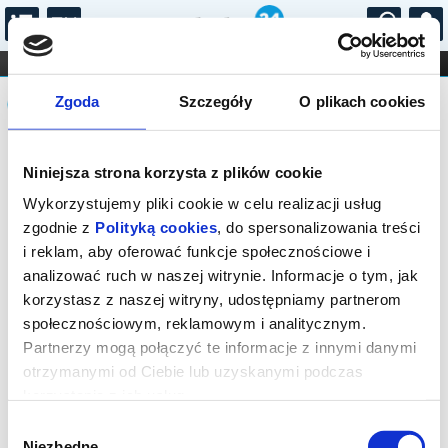
...
KONCERTY
KINO
TEATR
KABARET I
Komunikat
FILHARMONIA
OPERA I BALET
Zgoda
Szczegóły
O plikach cookies
STAND-UP
DLA DZIECI
ONLINE
KARNETY
Sprzedaż biletów on-line na wydarzenie
Niniejsza strona korzysta z plików cookie
została zakończona.
Wykorzystujemy pliki cookie w celu realizacji usług
zgodnie z
Polityką cookies
, do spersonalizowania treści
i reklam, aby oferować funkcje społecznościowe i
analizować ruch w naszej witrynie. Informacje o tym, jak
korzystasz z naszej witryny, udostępniamy partnerom
społecznościowym, reklamowym i analitycznym.
Partnerzy mogą połączyć te informacje z innymi danymi
otrzymanymi od Ciebie lub uzyskanymi podczas
korzystania z ich usług.
Wybór
Niezbędne