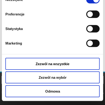
zgody
Preferencje
Statystyka
Marketing
Zezwól na wszystkie
Zezwól na wybór
Odmowa
REGULAMIN
POLITYKA
POLITYKA
COOKIES
PRYWATNOŚCI