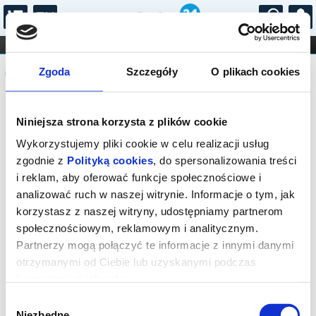
...
KONCERTY
KINO
TEATR
KABARET I
Komunikat
FILHARMONIA
OPERA I BALET
Zgoda
Szczegóły
O plikach cookies
STAND-UP
DLA DZIECI
ONLINE
KARNETY
Sprzedaż biletów on-line na wydarzenie
Niniejsza strona korzysta z plików cookie
została zakończona.
Wykorzystujemy pliki cookie w celu realizacji usług
zgodnie z
Polityką cookies
, do spersonalizowania treści
i reklam, aby oferować funkcje społecznościowe i
analizować ruch w naszej witrynie. Informacje o tym, jak
korzystasz z naszej witryny, udostępniamy partnerom
społecznościowym, reklamowym i analitycznym.
Partnerzy mogą połączyć te informacje z innymi danymi
otrzymanymi od Ciebie lub uzyskanymi podczas
korzystania z ich usług.
Wybór
Niezbędne