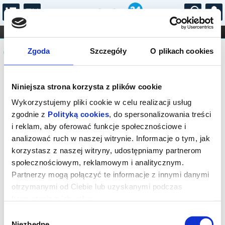
...
KONCERTY
KINO
TEATR
KABARET I
Komunikat
FILHARMONIA
OPERA I BALET
Zgoda
Szczegóły
O plikach cookies
STAND-UP
DLA DZIECI
ONLINE
KARNETY
Sprzedaż biletów on-line na wydarzenie
Niniejsza strona korzysta z plików cookie
została zakończona.
Wykorzystujemy pliki cookie w celu realizacji usług
zgodnie z
Polityką cookies
, do spersonalizowania treści
i reklam, aby oferować funkcje społecznościowe i
analizować ruch w naszej witrynie. Informacje o tym, jak
korzystasz z naszej witryny, udostępniamy partnerom
społecznościowym, reklamowym i analitycznym.
Partnerzy mogą połączyć te informacje z innymi danymi
otrzymanymi od Ciebie lub uzyskanymi podczas
korzystania z ich usług.
Wybór
Niezbędne