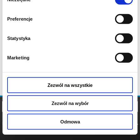
zgody
Preferencje
Statystyka
Marketing
Zezwól na wszystkie
Zezwól na wybór
Odmowa
REGULAMIN
POLITYKA
POLITYKA
COOKIES
PRYWATNOŚCI