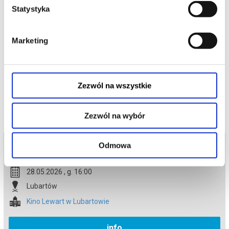
zagadkę kto za tym stoi. Podążając za wskazówkami i prowadząc
Statystyka
śledztwo w sprawie podejrzanych ludzi, udowadniają, że nie wolno
lekceważyć inteligencji kryjącej się pod grubą warstwą wełny.
czas: 110 min / kat. wiekowa - 10+ / 2D Dubbing
Marketing
*******
Bezpieczne zakupy w Bilety24. W przypadku odwołania
wydarzenia, gwarantujemy automatyczny zwrot środków
potwierdzony komunikatem wysyłanym na adres e-mail, podany
podczas zakupu.
Zezwól na wszystkie
Zezwól na wybór
Bilety na termin:
Odmowa
28.05.2026 , g. 16:00 (czwartek)
28.05.2026 , g. 16:00
Lubartów
Kino Lewart w Lubartowie
info