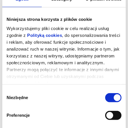
Niniejsza strona korzysta z plików cookie
Wykorzystujemy pliki cookie w celu realizacji usług
zgodnie z
Polityką cookies
, do spersonalizowania treści
i reklam, aby oferować funkcje społecznościowe i
analizować ruch w naszej witrynie. Informacje o tym, jak
korzystasz z naszej witryny, udostępniamy partnerom
społecznościowym, reklamowym i analitycznym.
Partnerzy mogą połączyć te informacje z innymi danymi
otrzymanymi od Ciebie lub uzyskanymi podczas
korzystania z ich usług.
Sprawiedliwość owiec
Wybór
Niezbędne
zgody
Największą miłością George’a (
Hugh Jackman
) jest opieka nad
stadem owiec. Codziennie przed snem czyta im ekscytujące
powieści kryminalne. Chociaż uważa, że owce nic z tego nie
Preferencje
rozumieją, one tak naprawdę zapamiętują każde słowo, co
okazuje się niezwykle przydatne, gdy na farmie wybucha chaos po
tajemniczej śmierci George'a, a owce są zmuszone rozwiązać