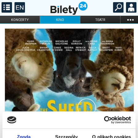
...
KONCERTY
KINO
TEATR
KABARET I
FILHARMONIA
OPERA I BALET
STAND-UP
DLA DZIECI
ONLINE
KARNETY
Zgoda
Szczegóły
O plikach cookies