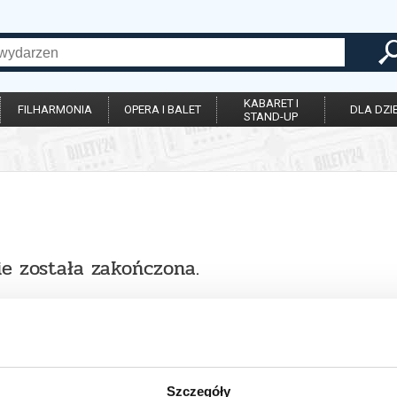
KABARET I
FILHARMONIA
OPERA I BALET
DLA DZIE
STAND-UP
ie została zakończona.
Szczegóły