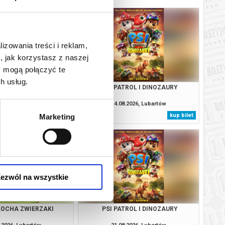
lizowania treści i reklam,
, jak korzystasz z naszej
y mogą połączyć te
h usług.
TROL I DINOZAURY
PSI PATROL I DINOZAURY
.2026, Lubartów
14.08.2026, Lubartów
kup bilet
kup bilet
Marketing
ezwól na wszystkie
KOCHA ZWIERZAKI
PSI PATROL I DINOZAURY