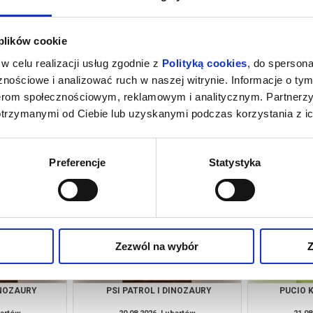
 plików cookie
w celu realizacji usług zgodnie z
Polityką cookies
, do spersona
nościowe i analizować ruch w naszej witrynie. Informacje o tym
nerom społecznościowym, reklamowym i analitycznym. Partnerz
otrzymanymi od Ciebie lub uzyskanymi podczas korzystania z ic
INOZAURY
PSI PATROL I DINOZAURY
PSI PA
bartów
12.08.2026, Lubartów
13.08
kup bilet
kup bilet
Preferencje
Statystyka
Zezwól na wybór
Z
INOZAURY
PSI PATROL I DINOZAURY
PUCIO 