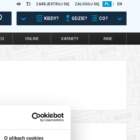
ZAREJESTRUJ SIĘ
ZALOGUJ SIĘ
PL
/
EN
KIEDY?
GDZIE?
CO?
CI
ONLINE
KARNETY
INNE
O plikach cookies