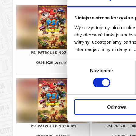
Niniejsza strona korzysta z
Wykorzystujemy pliki cookie 
aby oferować funkcje społecz
witryny, udostępniamy part
informacje z innymi danymi 
PSI PATROL I DINOZAURY
PSI PATROL I D
08.08.2026, Lubartów
09.08.2026, Lu
Wybór
kup bilet
Niezbędne
zgody
Odmowa
PSI PATROL I DINOZAURY
PSI PATROL I D