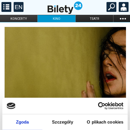
...
KONCERTY
KINO
TEATR
KABARET I
FILHARMONIA
OPERA I BALET
STAND-UP
DLA DZIECI
ONLINE
KARNETY
Zgoda
Szczegóły
O plikach cookies