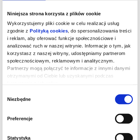
Niniejsza strona korzysta z plików cookie
Wykorzystujemy pliki cookie w celu realizacji usług
zgodnie z
Polityką cookies
, do spersonalizowania treści
i reklam, aby oferować funkcje społecznościowe i
analizować ruch w naszej witrynie. Informacje o tym, jak
korzystasz z naszej witryny, udostępniamy partnerom
społecznościowym, reklamowym i analitycznym.
Partnerzy mogą połączyć te informacje z innymi danymi
otrzymanymi od Ciebie lub uzyskanymi podczas
korzystania z ich usług.
Wybór
Backrooms. Bez wyjścia
Niezbędne
zgody
Preferencje
W piwnicy salonu meblowego pojawia się przejście do
przerażającego, równoległego świata.
Gdzieś obok naszego świata istnieje inny, równoległy,
nieskończony labirynt pozornie pustych korytarzy. Módl się, by
tam nie trafić.
Statystyka