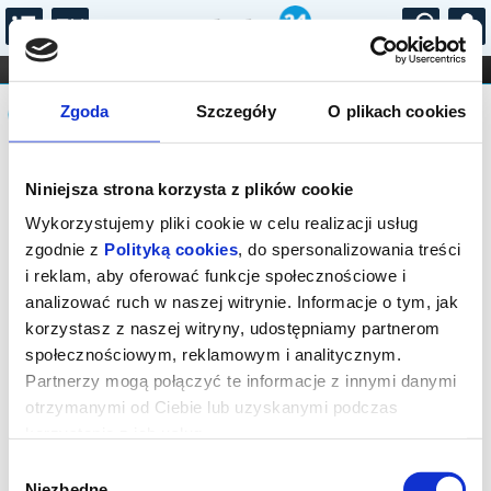
...
KONCERTY
KINO
TEATR
KABARET I
Komunikat
FILHARMONIA
OPERA I BALET
Zgoda
Szczegóły
O plikach cookies
STAND-UP
DLA DZIECI
ONLINE
KARNETY
Sprzedaż biletów on-line na wydarzenie
Niniejsza strona korzysta z plików cookie
została zakończona.
Wykorzystujemy pliki cookie w celu realizacji usług
zgodnie z
Polityką cookies
, do spersonalizowania treści
i reklam, aby oferować funkcje społecznościowe i
analizować ruch w naszej witrynie. Informacje o tym, jak
korzystasz z naszej witryny, udostępniamy partnerom
społecznościowym, reklamowym i analitycznym.
Partnerzy mogą połączyć te informacje z innymi danymi
otrzymanymi od Ciebie lub uzyskanymi podczas
korzystania z ich usług.
Wybór
Niezbędne