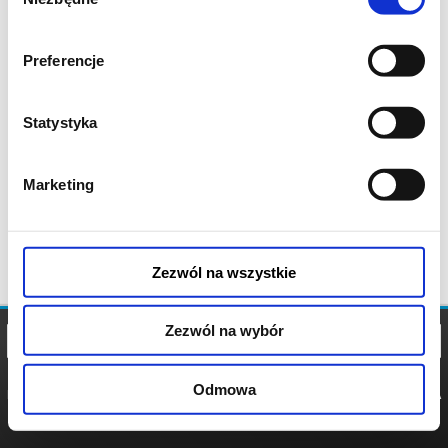
zgody
Preferencje
Statystyka
Marketing
Zezwól na wszystkie
Zezwól na wybór
Odmowa
REGULAMIN
POLITYKA
POLITYKA
COOKIES
PRYWATNOŚCI