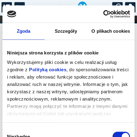
...
KONCERTY
KINO
TEATR
KABARET I
Komunikat
FILHARMONIA
OPERA I BALET
Zgoda
Szczegóły
O plikach cookies
STAND-UP
DLA DZIECI
ONLINE
KARNETY
Sprzedaż biletów on-line na wydarzenie
Niniejsza strona korzysta z plików cookie
została zakończona.
Wykorzystujemy pliki cookie w celu realizacji usług
zgodnie z
Polityką cookies
, do spersonalizowania treści
i reklam, aby oferować funkcje społecznościowe i
analizować ruch w naszej witrynie. Informacje o tym, jak
korzystasz z naszej witryny, udostępniamy partnerom
społecznościowym, reklamowym i analitycznym.
Partnerzy mogą połączyć te informacje z innymi danymi
otrzymanymi od Ciebie lub uzyskanymi podczas
korzystania z ich usług.
Wybór
Niezbędne