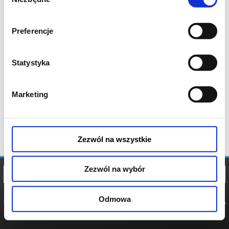
zgody
Preferencje
Statystyka
Marketing
Zezwól na wszystkie
Zezwól na wybór
Odmowa
REGULAMIN
POLITYKA
POLITYKA
COOKIES
PRYWATNOŚCI