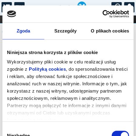
...
KONCERTY
KINO
TEATR
KABARET I
Komunikat
FILHARMONIA
OPERA I BALET
Zgoda
Szczegóły
O plikach cookies
STAND-UP
DLA DZIECI
ONLINE
KARNETY
Sprzedaż biletów on-line na wydarzenie
Niniejsza strona korzysta z plików cookie
została zakończona.
Wykorzystujemy pliki cookie w celu realizacji usług
zgodnie z
Polityką cookies
, do spersonalizowania treści
i reklam, aby oferować funkcje społecznościowe i
analizować ruch w naszej witrynie. Informacje o tym, jak
korzystasz z naszej witryny, udostępniamy partnerom
społecznościowym, reklamowym i analitycznym.
Partnerzy mogą połączyć te informacje z innymi danymi
otrzymanymi od Ciebie lub uzyskanymi podczas
korzystania z ich usług.
Wybór
Niezbędne