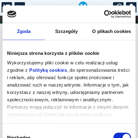
...
KONCERTY
KINO
TEATR
KABARET I
Komunikat
FILHARMONIA
OPERA I BALET
Zgoda
Szczegóły
O plikach cookies
STAND-UP
DLA DZIECI
ONLINE
KARNETY
Sprzedaż biletów on-line na wydarzenie
Niniejsza strona korzysta z plików cookie
została zakończona.
Wykorzystujemy pliki cookie w celu realizacji usług
zgodnie z
Polityką cookies
, do spersonalizowania treści
i reklam, aby oferować funkcje społecznościowe i
analizować ruch w naszej witrynie. Informacje o tym, jak
korzystasz z naszej witryny, udostępniamy partnerom
społecznościowym, reklamowym i analitycznym.
Partnerzy mogą połączyć te informacje z innymi danymi
otrzymanymi od Ciebie lub uzyskanymi podczas
korzystania z ich usług.
Wybór
Niezbędne