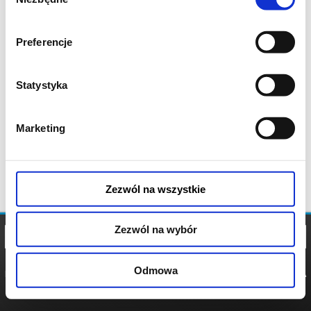
zgody
Preferencje
Statystyka
Marketing
Zezwól na wszystkie
Zezwól na wybór
Odmowa
REGULAMIN
POLITYKA
POLITYKA
COOKIES
PRYWATNOŚCI