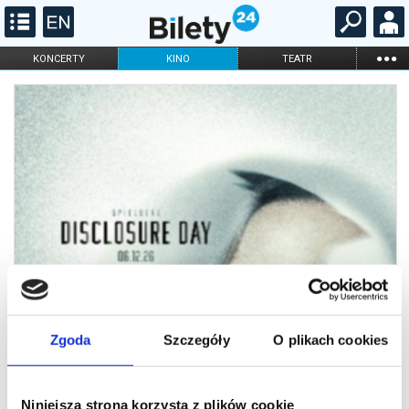
...
KONCERTY
KINO
TEATR
KABARET I
FILHARMONIA
OPERA I BALET
STAND-UP
DLA DZIECI
ONLINE
KARNETY
Zgoda
Szczegóły
O plikach cookies
Niniejsza strona korzysta z plików cookie