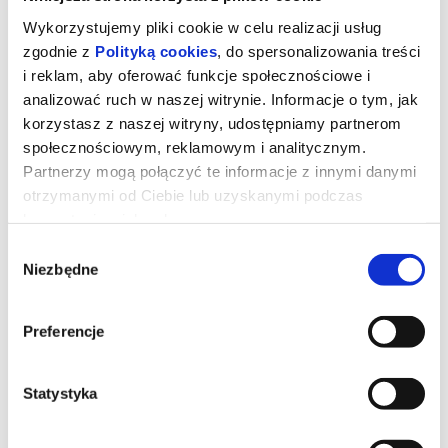
Wykorzystujemy pliki cookie w celu realizacji usług
zgodnie z
Polityką cookies
, do spersonalizowania treści
i reklam, aby oferować funkcje społecznościowe i
analizować ruch w naszej witrynie. Informacje o tym, jak
korzystasz z naszej witryny, udostępniamy partnerom
społecznościowym, reklamowym i analitycznym.
Partnerzy mogą połączyć te informacje z innymi danymi
otrzymanymi od Ciebie lub uzyskanymi podczas
korzystania z ich usług.
Wybór
Niezbędne
zgody
Dzień objawienia
Preferencje
Gdybyś dowiedział się, że nie jesteśmy sami, gdyby ktoś ci to
pokazał i udowodnił, bałbyś się?
Statystyka
*******
Bezpieczne zakupy w Bilety24. W przypadku odwołania
wydarzenia, gwarantujemy automatyczny zwrot środków