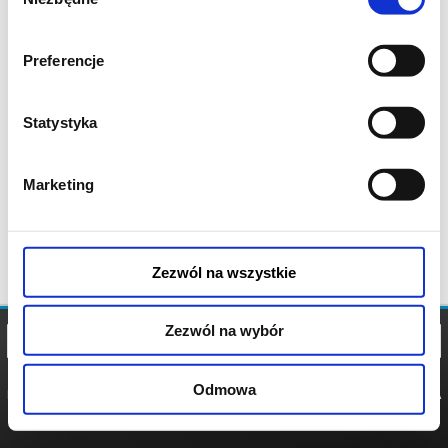
zgody
Preferencje
Statystyka
Marketing
Zezwól na wszystkie
Zezwól na wybór
Odmowa
REGULAMIN
POLITYKA
POLITYKA
COOKIES
PRYWATNOŚCI