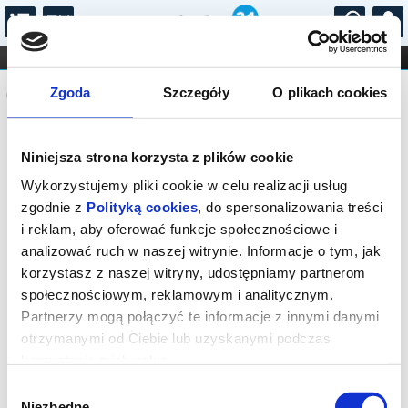
...
KONCERTY
KINO
TEATR
KABARET I
Komunikat
FILHARMONIA
OPERA I BALET
Zgoda
Szczegóły
O plikach cookies
STAND-UP
DLA DZIECI
ONLINE
KARNETY
Sprzedaż biletów on-line na wydarzenie
Niniejsza strona korzysta z plików cookie
została zakończona.
Wykorzystujemy pliki cookie w celu realizacji usług
zgodnie z
Polityką cookies
, do spersonalizowania treści
i reklam, aby oferować funkcje społecznościowe i
analizować ruch w naszej witrynie. Informacje o tym, jak
korzystasz z naszej witryny, udostępniamy partnerom
społecznościowym, reklamowym i analitycznym.
Partnerzy mogą połączyć te informacje z innymi danymi
otrzymanymi od Ciebie lub uzyskanymi podczas
korzystania z ich usług.
Wybór
Niezbędne