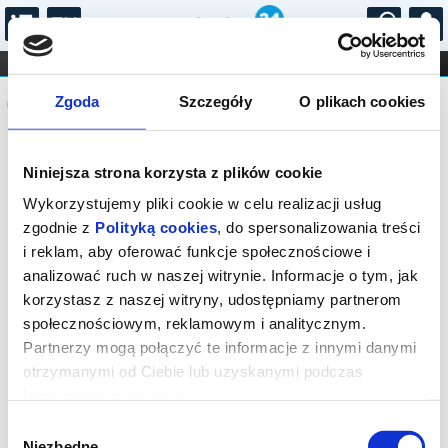
...
KONCERTY
KINO
TEATR
KABARET I
Komunikat
FILHARMONIA
OPERA I BALET
Zgoda
Szczegóły
O plikach cookies
STAND-UP
DLA DZIECI
ONLINE
KARNETY
Sprzedaż biletów on-line na wydarzenie
Niniejsza strona korzysta z plików cookie
została zakończona.
Wykorzystujemy pliki cookie w celu realizacji usług
zgodnie z
Polityką cookies
, do spersonalizowania treści
i reklam, aby oferować funkcje społecznościowe i
analizować ruch w naszej witrynie. Informacje o tym, jak
korzystasz z naszej witryny, udostępniamy partnerom
społecznościowym, reklamowym i analitycznym.
Partnerzy mogą połączyć te informacje z innymi danymi
otrzymanymi od Ciebie lub uzyskanymi podczas
korzystania z ich usług.
Wybór
Niezbędne