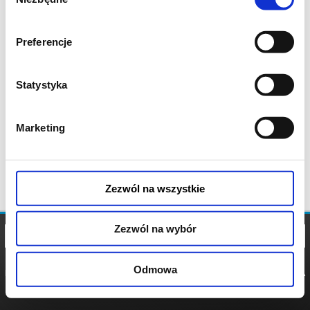
zgody
Preferencje
Statystyka
Marketing
Zezwól na wszystkie
Zezwól na wybór
Odmowa
REGULAMIN
POLITYKA
POLITYKA
COOKIES
PRYWATNOŚCI