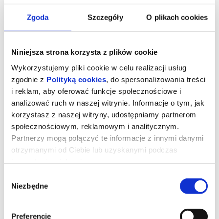
Zgoda
Szczegóły
O plikach cookies
Niniejsza strona korzysta z plików cookie
Wykorzystujemy pliki cookie w celu realizacji usług
zgodnie z
Polityką cookies
, do spersonalizowania treści
i reklam, aby oferować funkcje społecznościowe i
analizować ruch w naszej witrynie. Informacje o tym, jak
korzystasz z naszej witryny, udostępniamy partnerom
społecznościowym, reklamowym i analitycznym.
Partnerzy mogą połączyć te informacje z innymi danymi
Milcząca przyjaciółka
otrzymanymi od Ciebie lub uzyskanymi podczas
korzystania z ich usług.
W sercu uniwersyteckiego ogrodu botanicznego rośnie okazały
Wybór
miłorząb japoński (gingko biloba), który na przestrzeni wieku staje
Niezbędne
zgody
się niemym świadkiem i uczestnikiem historii trojga nieznajomych.
Zdeterminowana dziewczyna walczy o miejsce na wydziale
botaniki, szukając w cieniu drzewa schronienia przed
uprzedzeniami zdominowanego przez mężczyzn świata nauki.
Samotny student, który nigdy nie zwracał uwagi na rośliny, w jego
Preferencje