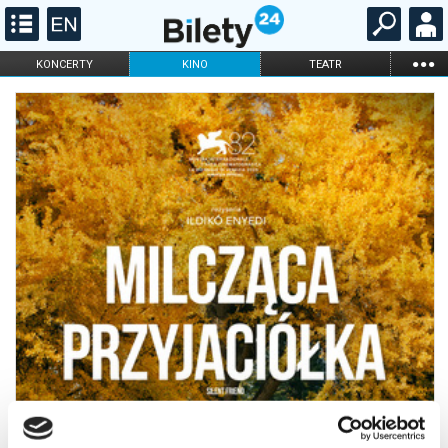
...
KONCERTY
KINO
TEATR
KABARET I
FILHARMONIA
OPERA I BALET
STAND-UP
DLA DZIECI
ONLINE
KARNETY