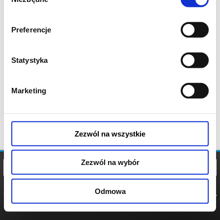
zgody
Preferencje
Statystyka
Marketing
Zezwól na wszystkie
Zezwól na wybór
Odmowa
REGULAMIN
POLITYKA
POLITYKA
COOKIES
PRYWATNOŚCI