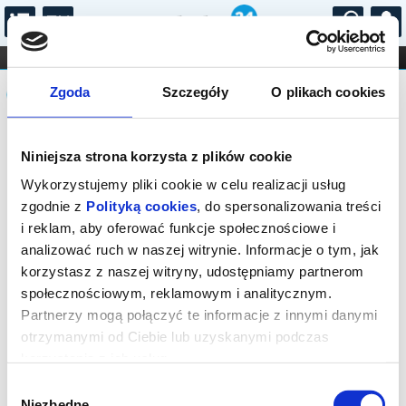
...
KONCERTY
KINO
TEATR
KABARET I
Komunikat
FILHARMONIA
OPERA I BALET
Zgoda
Szczegóły
O plikach cookies
STAND-UP
DLA DZIECI
ONLINE
KARNETY
Sprzedaż biletów on-line na wydarzenie
Niniejsza strona korzysta z plików cookie
została zakończona.
Wykorzystujemy pliki cookie w celu realizacji usług
zgodnie z
Polityką cookies
, do spersonalizowania treści
i reklam, aby oferować funkcje społecznościowe i
analizować ruch w naszej witrynie. Informacje o tym, jak
korzystasz z naszej witryny, udostępniamy partnerom
społecznościowym, reklamowym i analitycznym.
Partnerzy mogą połączyć te informacje z innymi danymi
otrzymanymi od Ciebie lub uzyskanymi podczas
korzystania z ich usług.
Wybór
Niezbędne