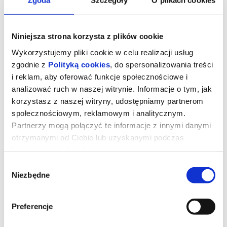
Zgoda
Szczegóły
O plikach cookies
Niniejsza strona korzysta z plików cookie
Wykorzystujemy pliki cookie w celu realizacji usług
zgodnie z
Polityką cookies
, do spersonalizowania treści
i reklam, aby oferować funkcje społecznościowe i
analizować ruch w naszej witrynie. Informacje o tym, jak
korzystasz z naszej witryny, udostępniamy partnerom
społecznościowym, reklamowym i analitycznym.
Partnerzy mogą połączyć te informacje z innymi danymi
otrzymanymi od Ciebie lub uzyskanymi podczas
Drugie życie
korzystania z ich usług.
Wybór
Niezbędne
zgody
Nigdy nie jest za późno, by zacząć od nowa. María Ángeles od 40
lat mieszka w słonecznym apartamencie w marokańskim
Tangerze. Gdy zostaje zmuszona do jego opuszczenia, nie potrafi
się z tym pogodzić. To, co początkowo wydaje się bolesną
Preferencje
koniecznością, nieoczekiwanie staje się jednak nowym
początkiem. W życiu Marii Ángeles pojawia się miejsce zarówno
na nowych przyjaciół, jak i na niespodziewaną miłość.