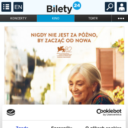
...
KONCERTY
KINO
TEATR
KABARET I
FILHARMONIA
OPERA I BALET
STAND-UP
DLA DZIECI
ONLINE
KARNETY