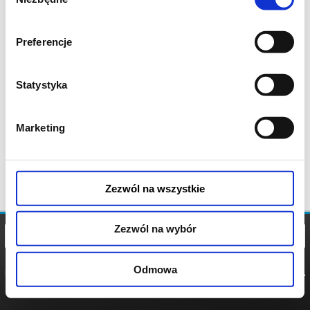
zgody
Preferencje
Statystyka
Marketing
Zezwól na wszystkie
Zezwól na wybór
Odmowa
REGULAMIN
POLITYKA
POLITYKA
COOKIES
PRYWATNOŚCI