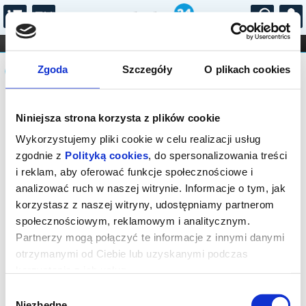
...
KONCERTY
KINO
TEATR
KABARET I
Komunikat
FILHARMONIA
OPERA I BALET
Zgoda
Szczegóły
O plikach cookies
STAND-UP
DLA DZIECI
ONLINE
KARNETY
Sprzedaż biletów on-line na wydarzenie
Niniejsza strona korzysta z plików cookie
została zakończona.
Wykorzystujemy pliki cookie w celu realizacji usług
zgodnie z
Polityką cookies
, do spersonalizowania treści
i reklam, aby oferować funkcje społecznościowe i
analizować ruch w naszej witrynie. Informacje o tym, jak
korzystasz z naszej witryny, udostępniamy partnerom
społecznościowym, reklamowym i analitycznym.
Partnerzy mogą połączyć te informacje z innymi danymi
otrzymanymi od Ciebie lub uzyskanymi podczas
korzystania z ich usług.
Wybór
Niezbędne