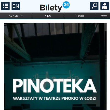
...
KONCERTY
KINO
TEATR
KABARET I
FILHARMONIA
OPERA I BALET
STAND-UP
DLA DZIECI
ONLINE
KARNETY