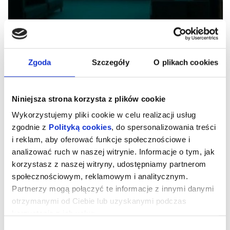
Zgoda
Szczegóły
O plikach cookies
Niniejsza strona korzysta z plików cookie
Wykorzystujemy pliki cookie w celu realizacji usług
zgodnie z
Polityką cookies
, do spersonalizowania treści
i reklam, aby oferować funkcje społecznościowe i
ŚNIADANIÓWKA-URODZINÓWKA U
analizować ruch w naszej witrynie. Informacje o tym, jak
PINOKIA - (z okazji 603. Urodzin
korzystasz z naszej witryny, udostępniamy partnerom
Łodzi) PINOTEKA
społecznościowym, reklamowym i analitycznym.
Partnerzy mogą połączyć te informacje z innymi danymi
otrzymanymi od Ciebie lub uzyskanymi podczas
data: 26 lipca 2026 (niedziela)
korzystania z ich usług.
godzina: 10:00-13:00
miejsce: dziedziniec przy Teatrze / Pinoteka, Teatr Pinokio w
Wybór
Łodzi, ul. Sienkiewicza 75/77