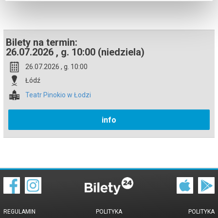
Bezpieczne zakupy w Bilety24. W przypadku odwołania
wydarzenia, gwarantujemy automatyczny zwrot środków
potwierdzony komunikatem wysyłanym na adres e-mail, podany
podczas zakupu.
Bilety na termin:
26.07.2026 , g. 10:00 (niedziela)
26.07.2026 , g. 10:00
Łódź
Teatr Pinokio w Łodzi
info
REGULAMIN
POLITYKA
POLITYKA